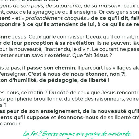
 gens de son pays, de sa parenté, de sa maison
« , ceux 
t, ceux de la synagogue où il enseigne. Or ces gens son
ment
» et «
profondément choqués
»
de ce qu’il dit, fa
pondre à ce qu’ils attendent de lui, à ce qu’ils se r
onne
Jésus. Ceux qui le connaissent, ceux qu’il connaît, 
r de leur perception à sa révélation
, ils ne peuvent l
our la nouveauté, l’inattendu, le divin. Le courant ne pas
ester sur un savoir extérieur. Que fait Jésus ?
siste pas,
il passe son chemin
. Il parcourt les villages a
’enseigner.
C’est à nous de nous étonner, non ?!
çon d’humilité, de pédagogie, de liberté
!
-nous, ce matin ? Du côté de ceux que Jésus rencontr
à sa périphérie brouillonne, du côté des raisonneurs, voir
rs ?
as peur de son enseignement, de la nouveauté qu’i
ents qu’il suppose
et
étonnons
–
nous
de sa liberté cr
ec amour.
La foi ? Grosse comme une graine de moutarde,