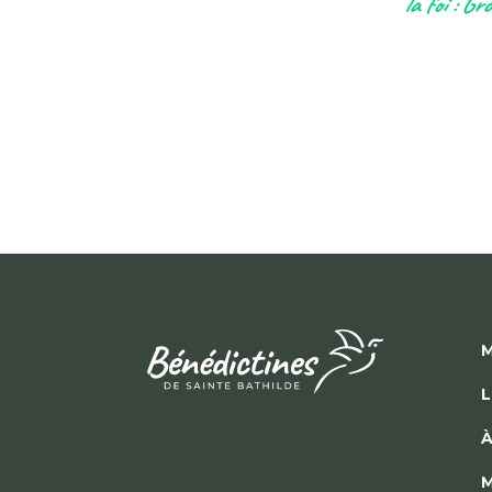
la foi : Gr
M
L
À
M