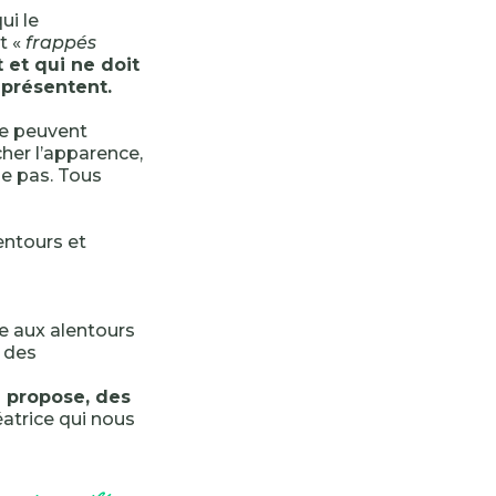
qui le
t «
frappés
it et qui ne doit
eprésentent.
ne peuvent
âcher l’apparence,
se pas. Tous
lentours et
e aux alentours
e des
l propose, des
éatrice qui nous