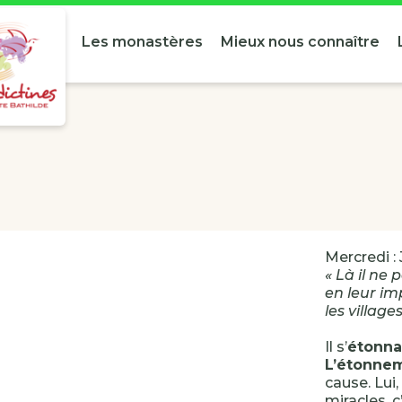
Les monastères
Mieux nous connaître
Mercredi :
« Là il ne
en leur imp
les villag
Il s’
étonna
L’étonnem
cause. Lui,
miracles, c