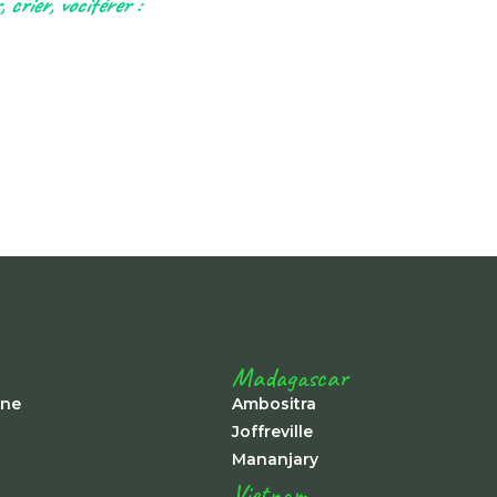
 crier, vociférer :
Madagascar
ine
Ambositra
Joffreville
Mananjary
Vietnam