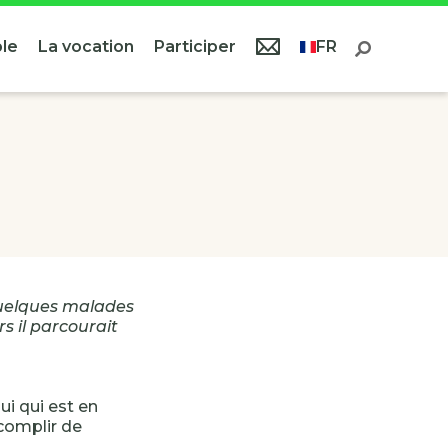
le
La vocation
Participer
FR
 quelques malades
s il parcourait
lui qui est en
accomplir de