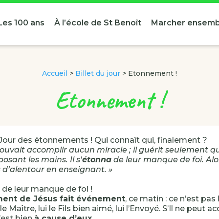
Les 100 ans
À l’école de St Benoît
Marcher ensemb
Accueil
>
Billet du jour
>
Etonnement !
Etonnement !
 Jour des étonnements ! Qui connaît qui, finalement ?
 pouvait accomplir aucun miracle ; il guérit seulement
osant les mains. Il s’
étonna
de leur manque de foi. Alor
es d’alentour en enseignant. »
de leur manque de foi !
ent de Jésus fait événement
, ce matin : ce n’est pas 
 le Maître, lui le Fils bien aimé, lui l’Envoyé. S’Il ne peut 
’est bien
à cause d’eux
.