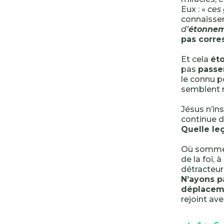
Eux : «
ces
connaissen
d’
étonne
pas corres
Et cela
ét
pas
passe
le connu p
semblent r
Jésus n’in
continue d
Quelle le
Où sommes
de la foi, 
détracteu
N’ayons p
déplacem
rejoint av