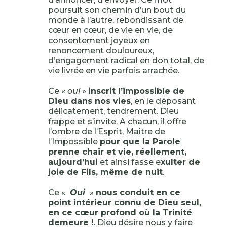
poursuit son chemin d’un bout du
monde à l’autre, rebondissant de
cœur en cœur, de vie en vie, de
consentement joyeux en
renoncement douloureux,
d’engagement radical en don total, de
vie livrée en vie parfois arrachée.
Ce «
oui
»
inscrit l’impossible de
Dieu dans nos vies
, en le déposant
délicatement, tendrement. Dieu
frappe et s’invite. A chacun, il offre
l’ombre de l’Esprit, Maître de
l’Impossible
pour que la Parole
prenne chair et vie, réellement,
aujourd’hui
et ainsi fasse e
xulter de
joie de Fils, même de nuit
.
Ce «
Oui
»
nous conduit en ce
point intérieur connu de Dieu seul,
en ce cœur profond où la Trinité
demeure !
. Dieu désire nous y faire