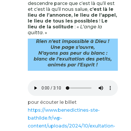
descendre parce que c’est là qu’il est
et c’est là qu’il nous salue,
c’est là le
lieu de l’annonce, le lieu de l’appel,
le lieu de tous les possibles
!
Le
lieu de la solitude
: «
L’ange la
quitta
. »
Rien n’est impossible à Dieu !
Une page s’ouvre,
N’ayons pas peur du blanc :
blanc de l’exultation des petits,
animés par l’Esprit !
pour écouter le billet
https://www.benedictines-ste-
bathilde.fr/wp-
content/uploads/2024/10/exultation-