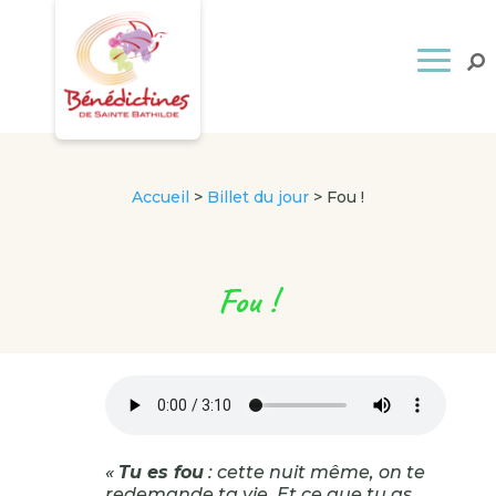
Accueil
>
Billet du jour
>
Fou !
Fou !
«
Tu es fou
: cette nuit même, on te
redemande ta vie. Et ce que tu as