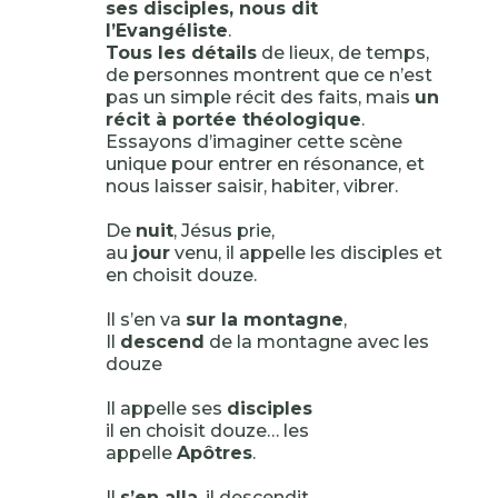
ses disciples, nous dit
l’Evangéliste
.
Tous les détails
de lieux, de temps,
de personnes montrent que ce n’est
pas un simple récit des faits, mais
un
récit à portée théologique
.
Essayons d’imaginer cette scène
unique pour entrer en résonance, et
nous laisser saisir, habiter, vibrer.
De
nuit
, Jésus prie,
au
jour
venu, il appelle les disciples et
en choisit douze.
Il s’en va
sur la montagne
,
Il
descend
de la montagne avec les
douze
Il appelle ses
disciples
il en choisit douze… les
appelle
Apôtres
.
Il
s’en alla
, il descendit,