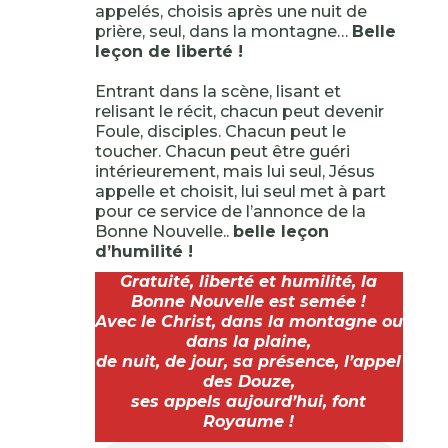
appelés, choisis après une nuit de
prière, seul, dans la montagne…
Belle
leçon de liberté !
Entrant dans la scène, lisant et
relisant le récit, chacun peut devenir
Foule, disciples. Chacun peut le
toucher. Chacun peut être guéri
intérieurement, mais lui seul, Jésus
appelle et choisit, lui seul met à part
pour ce service de l’annonce de la
Bonne Nouvelle..
belle leçon
d’humilité !
Gratuité, liberté et humilité, la
Bonne Nouvelle est semée !
Avec le Christ, dans la montagne ou
dans la plaine,
de nuit, de jour, sa présence, l’appel
des Douze,
ses appels aujourd’hui, font
Royaume !