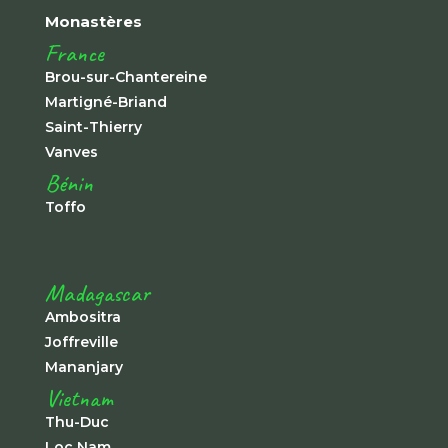
Monastères
France
Brou-sur-Chantereine
Martigné-Briand
Saint-Thierry
Vanves
Bénin
Toffo
Madagascar
Ambositra
Joffreville
Mananjary
Vietnam
Thu-Duc
Loc Nam