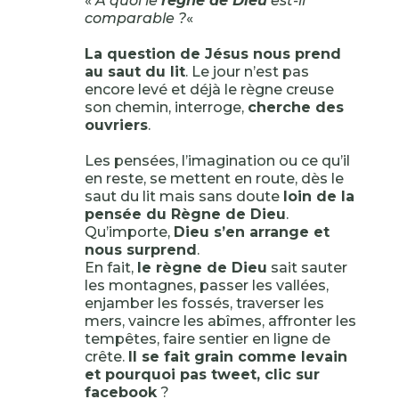
«
A quoi le
règne de Dieu
est-il
comparable ?
«
La question de Jésus nous prend
au saut du lit
. Le jour n’est pas
encore levé et déjà le règne creuse
son chemin, interroge,
cherche des
ouvriers
.
Les pensées, l’imagination ou ce qu’il
en reste, se mettent en route, dès le
saut du lit mais sans doute
loin de la
pensée du Règne de Dieu
.
Qu’importe,
Dieu s’en arrange et
nous surprend
.
En fait,
le règne de Dieu
sait sauter
les montagnes, passer les vallées,
enjamber les fossés, traverser les
mers, vaincre les abîmes, affronter les
tempêtes, faire sentier en ligne de
crête.
Il se fait grain comme levain
et pourquoi pas tweet, clic sur
facebook
?