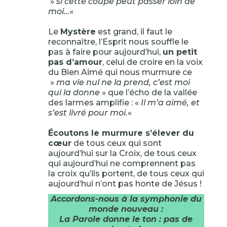
»
si cette coupe peut passer loin de
moi…
«
Le
Mystère
est grand, il faut le
reconnaître, l’Esprit nous souffle le
pas à faire pour aujourd’hui,
un petit
pas d’amour
, celui de croire en la voix
du Bien Aimé qui nous murmure ce
»
ma vie nul ne la prend, c’est moi
qui la donne
» que l’écho de la vallée
des larmes amplifie : «
Il m’a aimé, et
s’est livré pour moi.
«
Écoutons le murmure s’élever du
cœur
de tous ceux qui sont
aujourd’hui sur la Croix, de tous ceux
qui aujourd’hui ne comprennent pas
la croix qu’ils portent, de tous ceux qui
aujourd’hui n’ont pas honte de Jésus !
Accordons-nous à la symphonie du
monde nouveau :
La Parole donne le ton : pas de