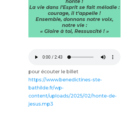
honte !
La vie dans l’Esprit se fait mélodie :
courage, il t’appelle !
Ensemble, donnons notre voix,
notre vie :
« Gloire à toi, Ressuscité ! »
pour écouter le billet
https://www.benedictines-ste-
bathilde.fr/wp-
content/uploads/2025/02/honte-de-
jesus.mp3