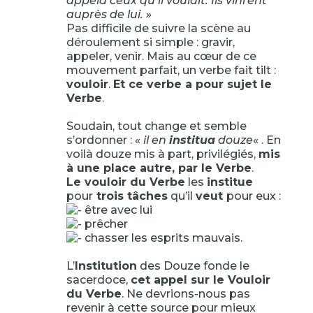
appela ceux qu’il voulait. Ils vinrent
auprès de lui. »
Pas difficile de suivre la scène au
déroulement si simple : gravir,
appeler, venir. Mais au cœur de ce
mouvement parfait, un verbe fait tilt :
vouloir
.
Et ce verbe a pour sujet le
Verbe
.
Soudain, tout change et semble
s’ordonner : «
il en
institua
douze
« . En
voilà douze mis à part, privilégiés,
mis
à une place autre, par le Verbe
.
Le vouloir du Verbe
les
institue
pour
trois tâches
qu’il
veut
pour eux :
être avec lui
prêcher
chasser les esprits mauvais.
L’
Institution
des Douze fonde le
sacerdoce,
cet appel sur le Vouloir
du Verbe
. Ne devrions-nous pas
revenir à cette source pour mieux