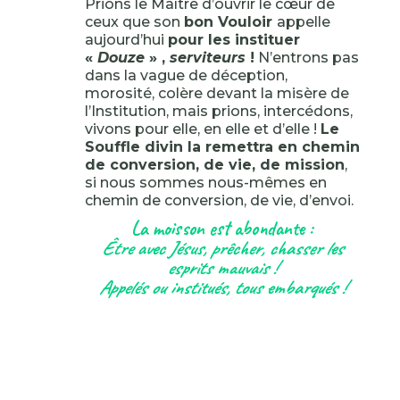
Prions le Maître d’ouvrir le cœur de
ceux que son
bon Vouloir
appelle
aujourd’hui
pour les instituer
«
Douze
» ,
serviteurs
!
N’entrons pas
dans la vague de déception,
morosité, colère devant la misère de
l’Institution, mais prions, intercédons,
vivons pour elle, en elle et d’elle !
Le
Souffle divin la remettra en chemin
de conversion, de vie, de mission
,
si nous sommes nous-mêmes en
chemin de conversion, de vie, d’envoi.
La moisson est abondante :
Être avec Jésus, prêcher, chasser les
esprits mauvais !
Appelés ou institués, tous embarqués !