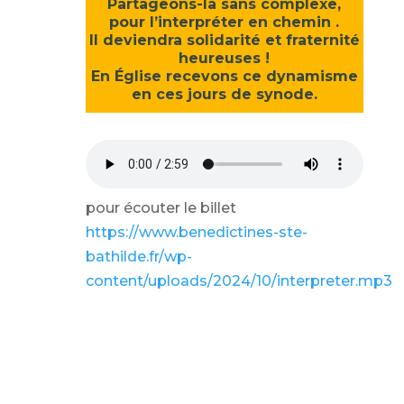
Partageons-la sans complexe,
pour l’interpréter en chemin .
Il deviendra solidarité et fraternité
heureuses !
En Église recevons ce dynamisme
en ces jours de synode.
pour écouter le billet
https://www.benedictines-ste-
bathilde.fr/wp-
content/uploads/2024/10/interpreter.mp3