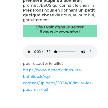
première étape du bonheur
,
promet JÉSUS qui connaît le chemin.
Préparons nous en donnant
un petit
quelque chose
de nous, aujourd’hui,
gratuitement.
Dieu voit dans le secret,
Il nous le revaudra !
pour écouter le billet
https://www.benedictines-ste-
bathilde.fr/wp-
content/uploads/2024/10/invite-les-
pauvres.mp3