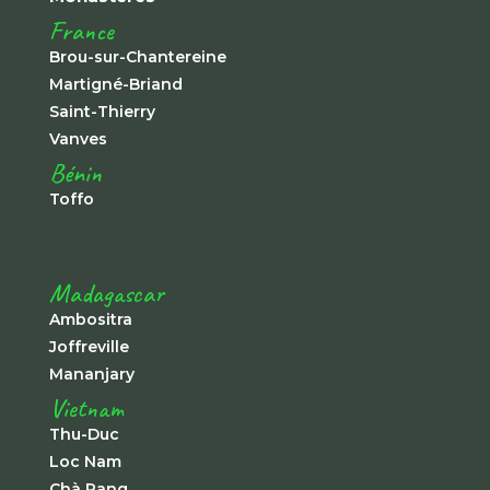
France
Brou-sur-Chantereine
Martigné-Briand
Saint-Thierry
Vanves
Bénin
Toffo
Madagascar
Ambositra
Joffreville
Mananjary
Vietnam
Thu-Duc
Loc Nam
Chà Rang