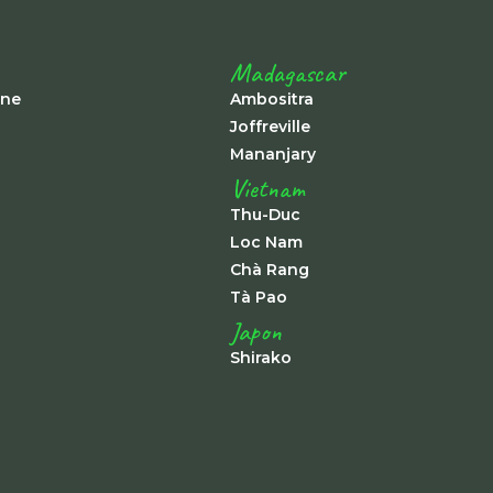
Madagascar
ine
Ambositra
Joffreville
Mananjary
Vietnam
Thu-Duc
Loc Nam
Chà Rang
Tà Pao
Japon
Shirako