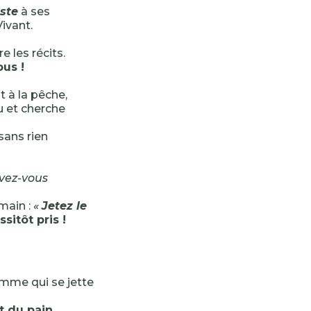
ste
à ses
Vivant.
re les récits.
ous !
t à la pêche,
u et cherche
sans rien
avez-vous
main :
«
Jetez le
sitôt pris !
homme qui se jette
et du pain