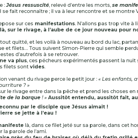
e :
Jésus ressuscité
, relevé d’entre les morts,
se manife
 il se fait reconnaître ; il va à leur rencontre et se montre 
repose sur ces
manifestations
. N’allons pas trop vite à li
là, sur le rivage, à l’aube de ce jour nouveau pour n
 tout quitté, et les voilà à nouveau au bord du lac, partan
e et filets… Tous suivent Simon-Pierre qui semble perd
estes d’autrefois à se retrouver.
 ne va plus
, ces pécheurs expérimentés passent la nuit 
s filets sont
vides
.
on venant du rivage perce le petit jour :
« Les enfants, 
urriture ? »
sur le rivage entre dans la pêche et prend les choses en 
oite de la barque
! »
Aussitôt entendu, aussitôt fait, aus
econnu par le disciple que Jésus aimait !
ierre se jette à l’eau !
manifeste
là, dans ce filet jeté sur sa parole, dans cet 
r la parole de l’ami.
aire près du feu de braises où déjà du fretin grillé 