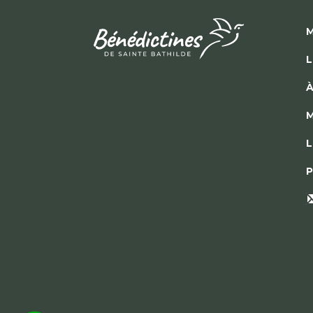
M
L
À
M
L
P