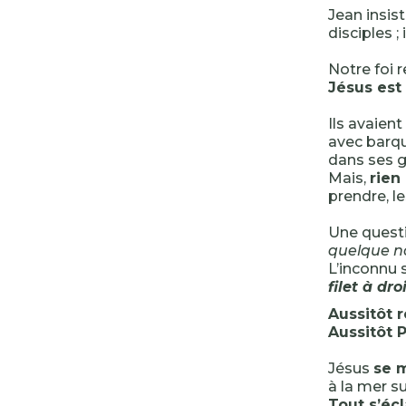
Jean insist
disciples ;
Notre foi 
Jésus est 
Ils avaient
avec barqu
dans ses g
Mais,
rien
prendre, le
Une questi
quelque no
L’inconnu 
filet à dr
Aussitôt r
Aussitôt P
Jésus
se 
à la mer su
Tout s’écl