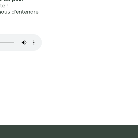
te !
à nous d’entendre
-