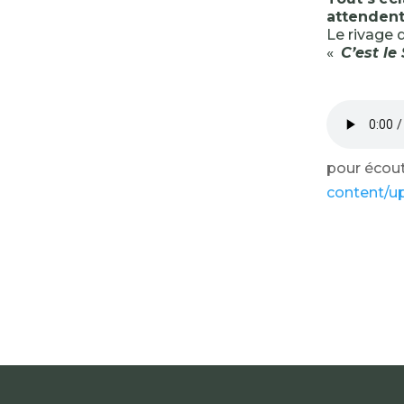
attendent
Le rivage d
«
C’est le
pour écoute
content/u