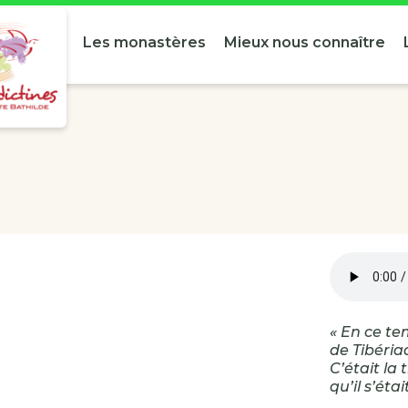
Les monastères
Mieux nous connaître
« En ce te
de Tibéria
C’était la
qu’il s’éta