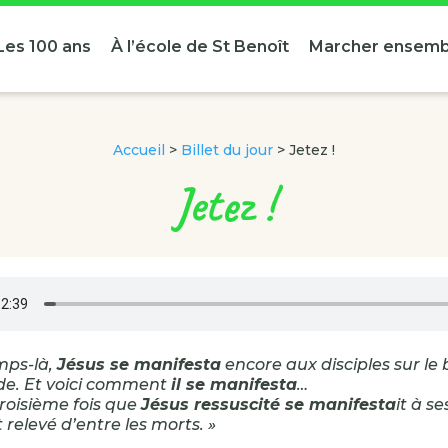
Les 100 ans
À l’école de St Benoît
Marcher ensemb
Accueil
>
Billet du jour
>
Jetez !
Jetez !
mps-là,
Jésus se manifesta
encore aux disciples sur le
de. Et voici comment
il se manifesta
…
 troisième fois que
Jésus ressuscité se manifesta
it à s
it relevé d’entre les morts. »