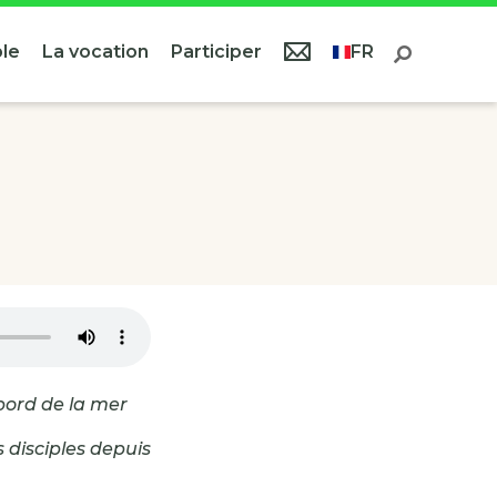
le
La vocation
Participer
FR
 bord de la mer
es disciples depuis