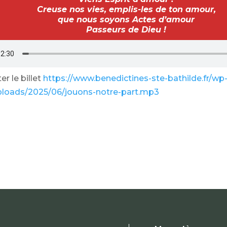
Creuse nos vies, emplis-les de ton amour,
que nous soyons Actes d’amour
Passeurs de Dieu !
r le billet
https://www.benedictines-ste-bathilde.fr/wp
ploads/2025/06/jouons-notre-part.mp3