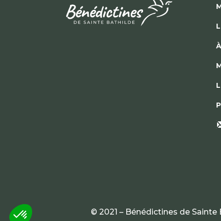
M
L
À
M
L
P
© 2021 – Bénédictines de Sainte 