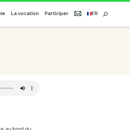
le
La vocation
Participer
FR
re, au bord du