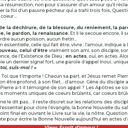
 sa résurrection, non pour s’assurer d’un amour qu’il réc
ier la foi d’un pauvre pécheur qui a trahi trois fois, Ques
 coeur…
de la déchirure, de la blessure, du reniement, la pa
e, le pardon, la renaissance
. Et il le secoue encore, il 
rdre aucun poisson, aucun fretin…
 essentielle, celle qui fait être, vivre : l’amour, indique à
uveau, celui d’être
vraiment son ami, son disciple, s
nce, de l’Existence de Dieu :
en actes
, oui, en actes. Al
voie un dernier signal fort, une parole d’appel inouï, unique
toi, suis-moi ! »
? Toi que t’importe ! Chacun sa part, et Jésus remet Pierr
n être profond, à son filet… d’amour. Gêne du disciple ai
Pierre a-t-il témoigné de son appel ? Les Apôtres se son
s moments uniques de coeurs brûlants, car coeurs brûl
ne le dit pas… il reste discret sur les relations des discipl
l’essentiel pour clore l’évangile, la bonne Nouvelle du sa
oint final en ouvrant le Livre sur la vie, la nôtre. Questio
te pour écrire la Bonne Nouvelle aujourd’hui en actes 
Viens Esprit d’amour !