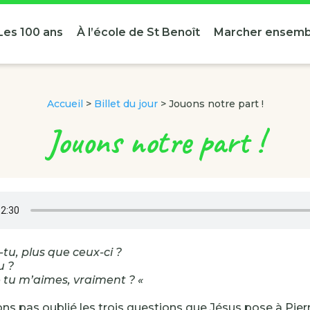
Les 100 ans
À l’école de St Benoît
Marcher ensemb
Accueil
>
Billet du jour
>
Jouons notre part !
Jouons notre part !
tu, plus que ceux-ci ?
u ?
 tu m’aimes, vraiment ? «
ns pas oublié les trois questions que Jésus pose à Pier