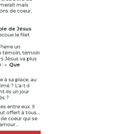
lamerait mais
tions de coeur,
role de Jésus
secoue le filet
 Pierre un
on témoin, témoin
ors Jésus va plus
 : «
Que
e à sa place, au
mé ? L’a-t-il
t-ils un jour
és ?
es entre eux. Il
lut offert à tous…
n de coeur qui se
d’amour…