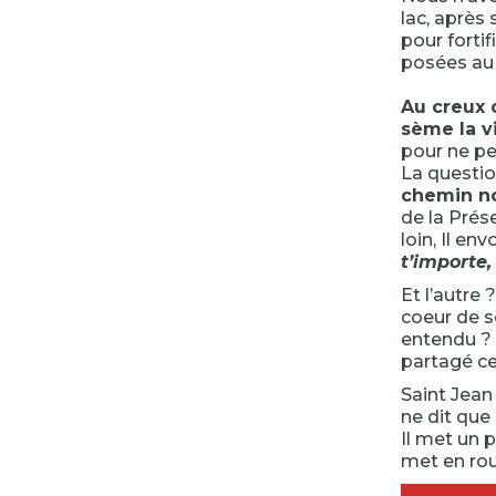
lac, après
pour fortif
posées au
Au creux 
sème la vi
pour ne pe
La question
chemin no
de la Prése
loin, Il en
t’importe, 
Et l’autre 
coeur de so
entendu ? 
partagé ce
Saint Jean 
ne dit que 
Il met un p
met en rou