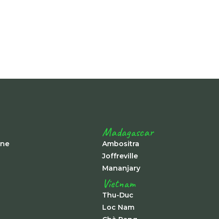
Madagascar
ine
Ambositra
Joffreville
Mananjary
Vietnam
Thu-Duc
Loc Nam