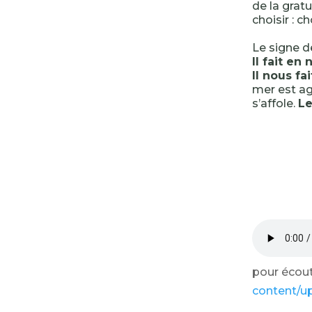
de la gratu
choisir : ch
Le signe d
Il fait en
Il nous fa
mer est ag
s’affole.
Le
pour écoute
content/u