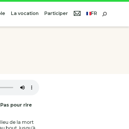
le
La vocation
Participer
FR
!
Pas pour rire
, lieu de la mort
au bout, jusqu’à