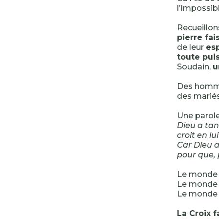
l’Impossibl
Recueillon
pierre fai
de leur
es
toute pui
Soudain,
u
Des hommes
des marié
Une parole
Dieu a tan
croit en lu
Car Dieu a
pour que, 
Le monde e
Le monde e
Le monde e
La Croix f