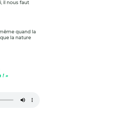
, il nous faut
, même quand la
 que la nature
 ! »
-