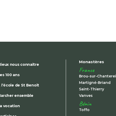
Monastères
ieux nous connaître
France
es 100 ans
Brou-sur-Chantere
Martigné-Briand
 l’école de St Benoît
Saint-Thierry
archer ensemble
Vanves
Bénin
a vocation
Toffo