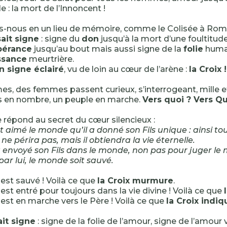
e : la mort de l’Innoncent !
s-nous en un lieu de mémoire, comme le Colisée à Rom
sait signe
: signe du
don
jusqu’à la mort d’une foultitud
pérance
jusqu’au bout mais aussi signe de la
folie
humai
ssance
meurtrière.
n signe éclairé
, vu de loin au cœur de l’arène :
la Croix !
, des femmes passent curieux, s’interrogeant, mille e
s en nombre, un peuple en marche.
Vers quoi ? Vers Qu
 répond au secret du cœur silencieux :
t aimé le monde qu’il a donné son Fils unique : ainsi 
i ne périra pas, mais il obtiendra la vie éternelle.
 envoyé son Fils dans le monde, non pas pour juger le
par lui, le monde soit sauvé.
st sauvé ! Voilà ce que
la Croix murmure
.
st entré pour toujours dans la vie divine ! Voilà ce que
st en marche vers le Père ! Voilà ce que
la Croix indiq
ait signe
: signe de la folie de l’amour, signe de l’amour 