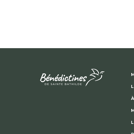
M
L
À
M
L