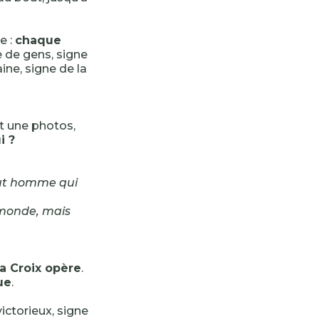
e :
chaque
e de gens, signe
ne, signe de la
t une photos,
i ?
tout homme qui
 monde, mais
la Croix opère
.
ue
.
victorieux, signe