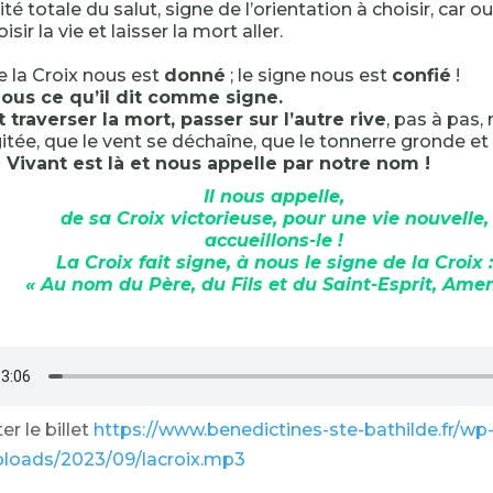
ité totale du salut, signe de l’orientation à choisir, car oui
oisir la vie et laisser la mort aller.
e la Croix nous est
donné
; le signe nous est
confié
!
 nous ce qu’il dit comme signe.
it traverser la mort, passer sur l’autre rive
, pas à pas
itée, que le vent se déchaîne, que le tonnerre gronde et
 Vivant est là et nous appelle par notre nom !
Il nous appelle,
de sa Croix victorieuse, pour une vie nouvelle,
accueillons-le !
La Croix fait signe, à nous le signe de la Croix :
« Au nom du Père, du Fils et du Saint-Esprit, Amen
r le billet
https://www.benedictines-ste-bathilde.fr/wp
ploads/2023/09/lacroix.mp3