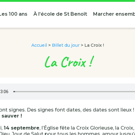
Les 100 ans
À l’école de St Benoît
Marcher ensemb
Accueil
>
Billet du jour
>
La Croix !
La Croix !
font signes. Des signes font dates, des dates sont lieux 
 sauver !
i,
14 septembre
, l’Église fête la Croix Glorieuse, la Croix
 Dieu, Jour de Salut pour tous les hommes, amour jusqu’