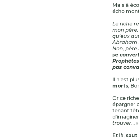
Mais à éco
écho monte
Le riche r
mon père. 
qu’eux aus
Abraham lui
Non, père 
se convert
Prophètes,
pas conva
Il n’est p
morts
, Bo
Or ce riche
épargner ce
tenant tête
d’imaginer
trouver
… 
Et là,
saut 