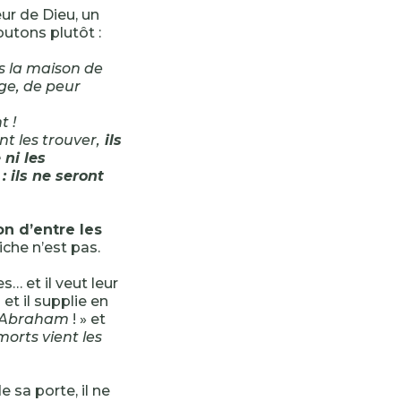
ur de Dieu, un
outons plutôt :
ns la maison de
age, de peur
t !
nt les trouver,
ils
 ni les
 ils ne seront
on d’entre les
riche n’est pas.
s… et il veut leur
é
et il supplie en
 Abraham
! » et
morts vient les
e sa porte, il ne