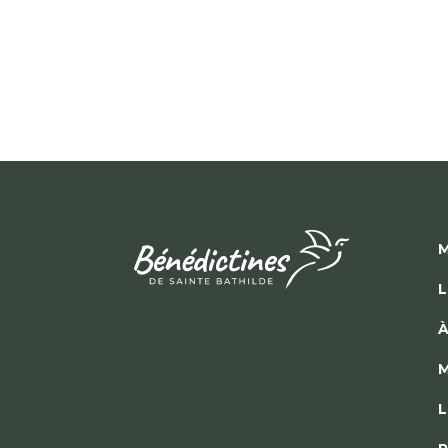
M
L
À
M
L