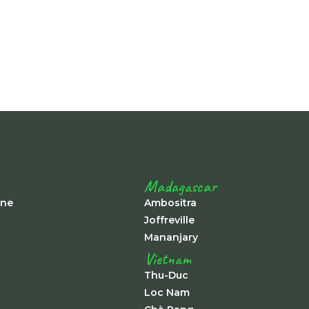
Madagascar
ine
Ambositra
Joffreville
Mananjary
Vietnam
Thu-Duc
Loc Nam