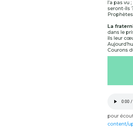
l’a pas vu 
seront-ils
Prophètes 
La fratern
dans le pr
ils leur cœ
Aujourd’hui
Courons du
pour écoute
content/up