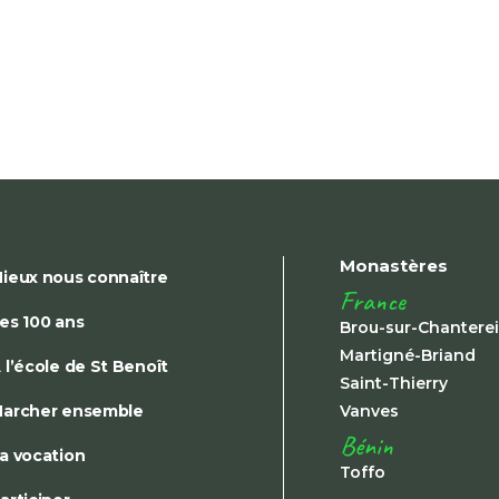
Monastères
ieux nous connaître
France
es 100 ans
Brou-sur-Chantere
Martigné-Briand
 l’école de St Benoît
Saint-Thierry
archer ensemble
Vanves
Bénin
a vocation
Toffo