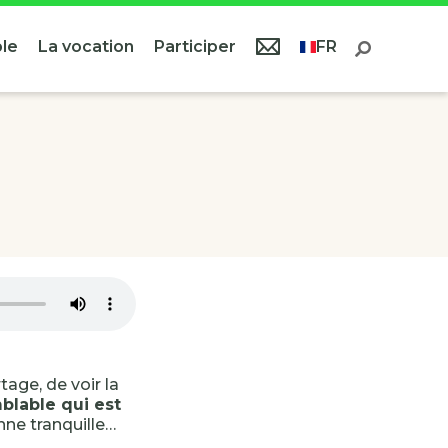
le
La vocation
Participer
FR
age, de voir la
blable qui est
nne tranquille…