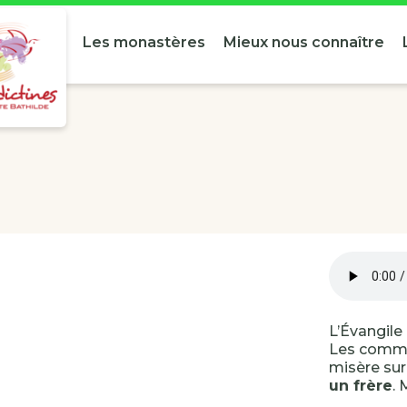
Les monastères
Mieux nous connaître
L’Évangile 
Les commen
misère sur
un frère
.