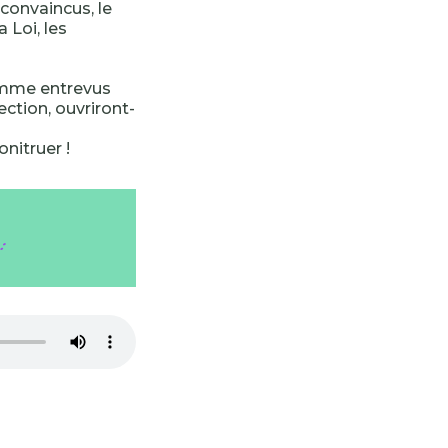
 convaincus, le
a Loi, les
comme entrevus
ction, ouvriront-
onitruer !
:
-