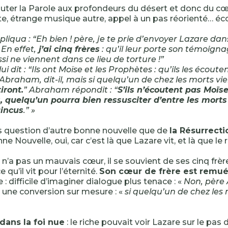
uter la Parole aux profondeurs du désert et donc du cœ
, étrange musique autre, appel à un pas réorienté… éc
épliqua : “Eh bien ! père, je te prie d’envoyer Lazare da
En effet,
j’ai cinq frères
: qu’il leur porte son témoign
si ne viennent dans ce lieu de torture !”
 dit : “Ils ont Moïse et les Prophètes : qu’ils les écouten
Abraham, dit-il, mais si quelqu’un de chez les morts vie
iront.
” Abraham répondit : “
S’ils n’écoutent pas Moïse
 quelqu’un pourra bien ressusciter d’entre les morts :
incus
.” »
lus question d’autre bonne nouvelle que de
la Résurrecti
nne Nouvelle, oui, car c’est là que Lazare vit, et là que le 
 n’a pas un mauvais cœur, il se souvient de ses cinq frère
 qu’il vit pour l’éternité.
Son cœur de frère est remu
 : difficile d’imaginer dialogue plus tenace : «
Non, père
 une conversion sur mesure : «
si quelqu’un de chez les 
»
dans la foi nue
: le riche pouvait voir Lazare sur le pas d