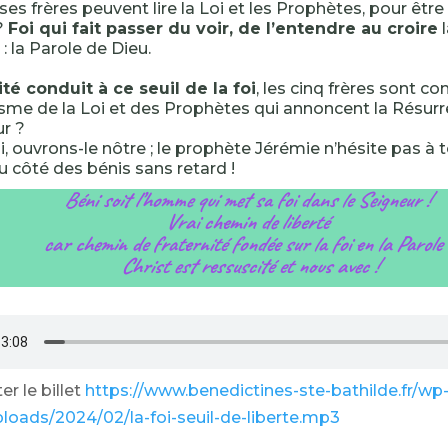
; ses frères peuvent lire la Loi et les Prophètes, pour être
 ?
Foi qui fait passer du voir, de l’entendre au croire
l
: la Parole de Dieu.
ité conduit à ce seuil de la foi
, les cinq frères sont 
isme de la Loi et des Prophètes qui annoncent la Résurre
ur ?
, ouvrons-le nôtre ; le prophète Jérémie n’hésite pas à t
 côté des bénis sans retard !
Béni soit l’homme qui met sa foi dans le Seigneur !
Vrai chemin de liberté
car chemin de fraternité fondée sur la foi en la Parole 
Christ est ressuscité et nous avec !
r le billet
https://www.benedictines-ste-bathilde.fr/wp
loads/2024/02/la-foi-seuil-de-liberte.mp3