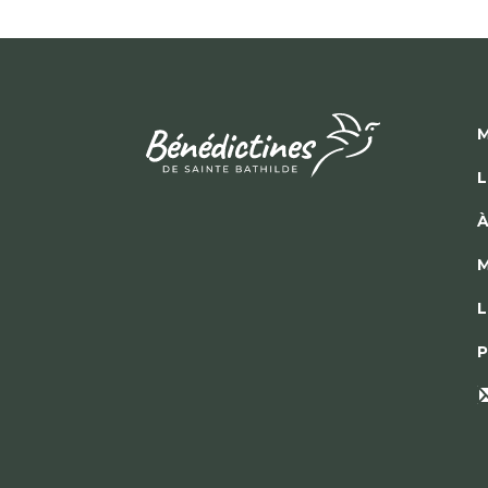
M
L
À
M
L
P