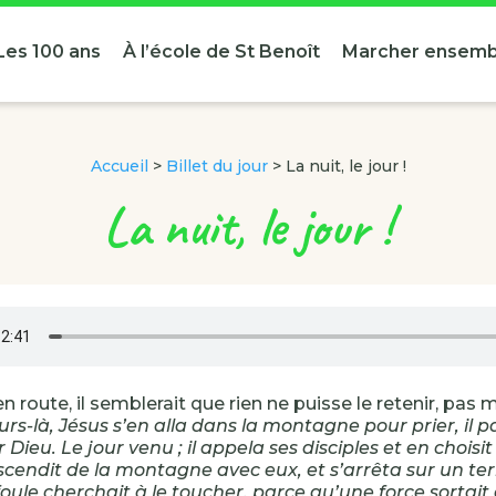
Les 100 ans
À l’école de St Benoît
Marcher ensemb
Accueil
>
Billet du jour
>
La nuit, le jour !
La nuit, le jour !
n route, il semblerait que rien ne puisse le retenir, pas 
urs-là, Jésus s’en alla dans la montagne pour prier, il p
r Dieu. Le jour venu ; il appela ses disciples et en choisit
scendit de la montagne avec eux, et s’arrêta sur un terr
foule cherchait à le toucher, parce qu’une force sortait d