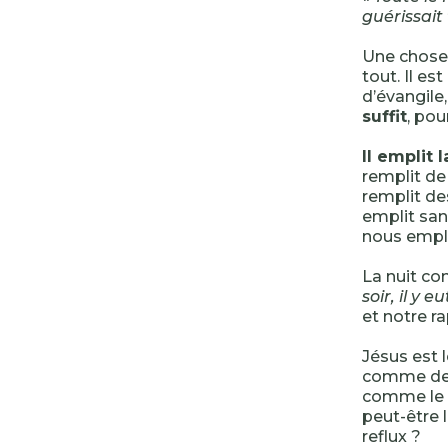
guérissait 
Une chose
tout. Il e
d’évangile,
suffit
, pou
Il emplit l
remplit de
remplit des
emplit san
nous empli
La nuit co
soir, il y 
et notre r
Jésus est 
comme de j
comme le fl
peut-être 
reflux ?