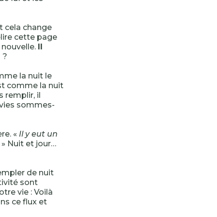
 et cela change
elire cette page
 nouvelle.
Il
 ?
mme la nuit le
est comme la nuit
remplir, il
s vies sommes-
re. «
Il y eut un
» Nuit et jour…
templer de nuit
ivité sont
otre vie : Voilà
s ce flux et