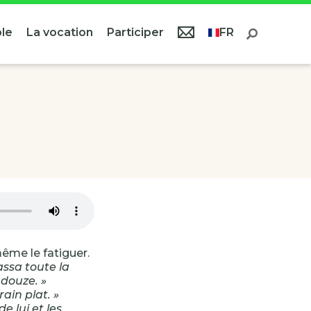
le
La vocation
Participer
FR
même le fatiguer.
assa toute la
 douze. »
ain plat. »
e lui et les