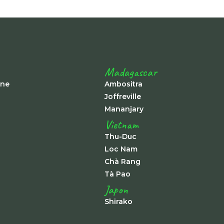
Madagascar
ine
Ambositra
Joffreville
Mananjary
Vietnam
Thu-Duc
Loc Nam
Chà Rang
Tà Pao
Japon
Shirako