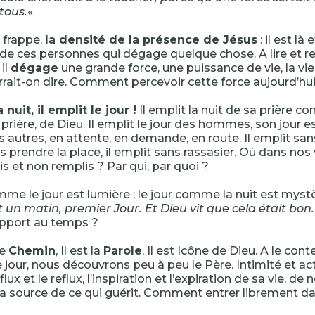
tous.
«
 frappe,
la densité de la présence de Jésus
: il est là
st de ces personnes qui dégage quelque chose. A lire et r
 il
dégage
une grande force, une puissance de vie, la vie
rrait-on dire. Comment percevoir cette force aujourd’hui
a nuit, il emplit le jour !
Il emplit la nuit de sa prière co
 prière, de Dieu. Il emplit le jour des hommes, son jour 
 autres, en attente, en demande, en route. Il emplit sans 
s prendre la place, il emplit sans rassasier. Où dans no
s et non remplis ? Par qui, par quoi ?
mme le jour est lumière ; le jour comme la nuit est mystè
eut un matin, premier Jour. Et Dieu vit que cela était bon.
apport au temps ?
le
Chemin
, Il est la
Parole
, Il est Icône de Dieu. A le con
our, nous découvrons peu à peu le Père. Intimité et act
ux et le reflux, l’inspiration et l’expiration de sa vie, de n
la source de ce qui guérit. Comment entrer librement dan