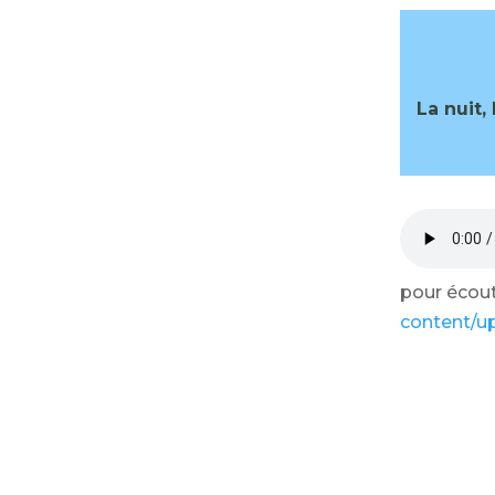
La nuit,
pour écoute
content/up