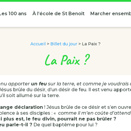
Les 100 ans
À l’école de St Benoît
Marcher ensemb
Accueil
>
Billet du jour
>
La Paix ?
La Paix ?
venu apporter
un feu
sur la terre, et comme je voudrais q
 Jésus brûle du désir, d’un désir de feu. Il est venu apporter
’il soit allumé sur la terre.
range déclaration
! Jésus brûle de ce désir et s’en ouvr
olence à ses disciples : «
comme il m’en coûte d’attend
i plus est, le feu divin, pourrait ne pas brûler ?
u parle-t-il ?
De quel baptême pour lui ?