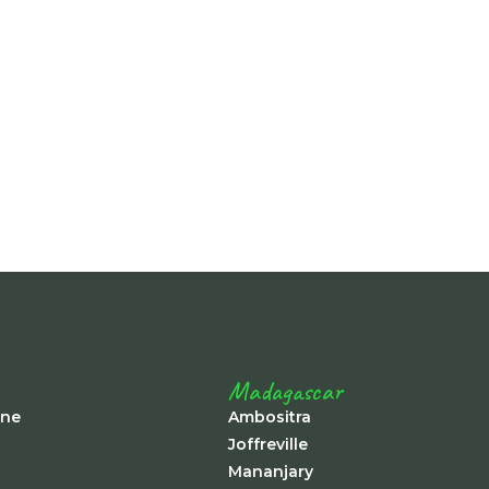
Madagascar
ine
Ambositra
Joffreville
Mananjary