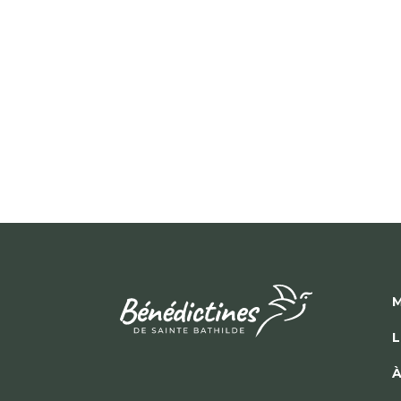
M
L
À