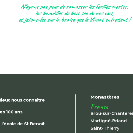
N’ayons pas peur de ramasser les feuilles mortes,
les brindilles de bois sec de nos vies,
et jetons-les sur la braise que le Vivant entretient !
Monastères
ieux nous connaître
France
es 100 ans
Brou-sur-Chantere
Martigné-Briand
 l’école de St Benoît
Saint-Thierry