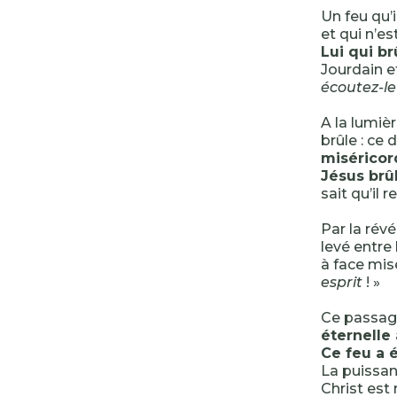
Un feu qu’
et qui n’e
Lui qui b
Jourdain e
écoutez-le
A la lumièr
brûle : ce 
miséricor
Jésus brû
sait qu’il 
Par la rév
levé entre l
à face mis
esprit
! »
Ce passage
éternelle 
Ce feu a 
La puissan
Christ est 