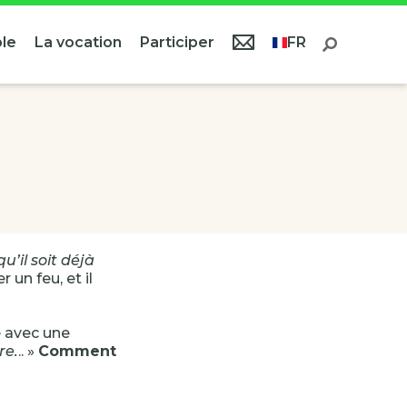
le
La vocation
Participer
FR
u’il soit déjà
 un feu, et il
e avec une
re.
.. »
Comment