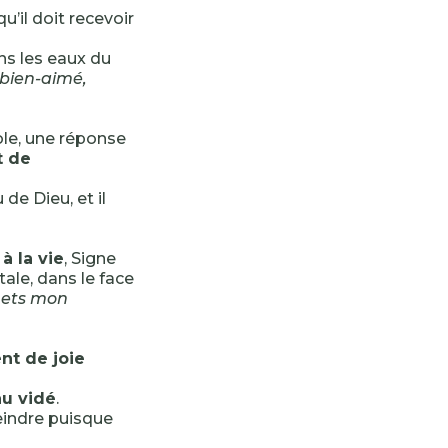
’il doit recevoir
ans les eaux du
s bien-aimé,
role, une réponse
t de
u de Dieu, et il
à la vie
, Signe
tale, dans le face
mets mon
nt de joie
au vidé
.
eindre puisque