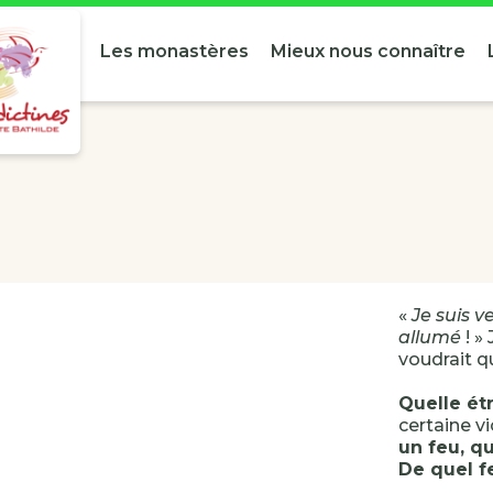
Les monastères
Mieux nous connaître
«
Je suis 
allumé
! »
voudrait qu
Quelle ét
certaine vi
un feu, qu
De quel fe