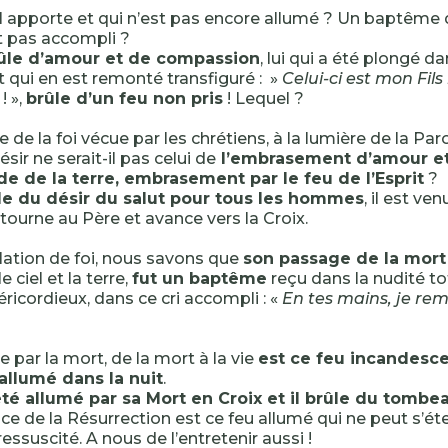
il apporte et qui n’est pas encore allumé ? Un baptême qu
st pas accompli ?
rûle d’amour et de compassion
, lui qui a été plongé d
t qui en est remonté transfiguré : »
Celui-ci est mon Fil
! »,
brûle d’un feu non pris
! Lequel ?
e de la foi vécue par les chrétiens, à la lumière de la Pa
désir ne serait-il pas celui de
l’embrasement d’amour e
de de la terre, embrasement par le feu de l’Esprit
?
le du désir du salut pour tous les hommes
, il est ven
retourne au Père et avance vers la Croix.
élation de foi, nous savons que
son passage de la mort 
e ciel et la terre,
fut un baptême
reçu dans la nudité to
éricordieux, dans ce cri accompli : «
En tes mains, je re
 par la mort, de la mort à la vie
est ce feu incandesce
allumé dans la nuit
.
été allumé par sa Mort en Croix et il brûle du tombe
ce de la Résurrection est ce feu allumé qui ne peut s’ét
ressuscité. A nous de l’entretenir aussi !