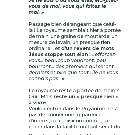
Je ne sais d’où vous êtes, éloignez-
vous de moi, vous qui faites le
mal. »
Passage bien dérangeant que celui-
là ! Le royaume semblait hier à portée
de main, une graine de moutarde, un
mesure de levain, un presque rien
ordinaire… et
d’un revers de mots
Jésus stoppe tout élan
: «
efforcez-
vous… beaucoup voudront, peu
pourront… des premiers qui seront
derniers et pire que tout : Je ne vous
connais pas
! »
Le royaume reste à portée de main ?
Oui ! Mais
reste un « presque rien »
à vivre
…
Vouloir entrer dans le Royaume n’est
pas de donner une apparence
d’intérêt, de choisir un confort, de
courir dans la facilité où tout serait dû.