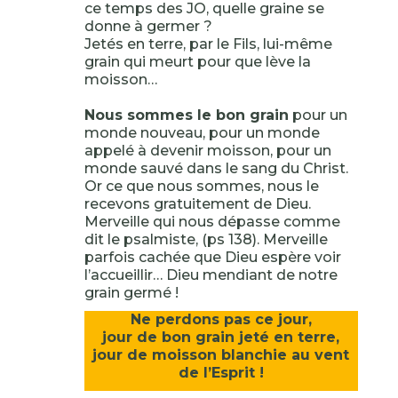
ce temps des JO, quelle graine se
donne à germer ?
Jetés en terre, par le Fils, lui-même
grain qui meurt pour que lève la
moisson…
Nous sommes le bon grain
pour un
monde nouveau, pour un monde
appelé à devenir moisson, pour un
monde sauvé dans le sang du Christ.
Or ce que nous sommes, nous le
recevons gratuitement de Dieu.
Merveille qui nous dépasse comme
dit le psalmiste, (ps 138). Merveille
parfois cachée que Dieu espère voir
l’accueillir… Dieu mendiant de notre
grain germé !
Ne perdons pas ce jour,
jour de bon grain jeté en terre,
jour de moisson blanchie au vent
de l’Esprit !