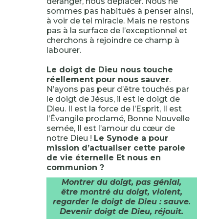
déranger, nous déplacer. Nous ne
sommes pas habitués à penser ainsi,
à voir de tel miracle. Mais ne restons
pas à la surface de l’exceptionnel et
cherchons à rejoindre ce champ à
labourer.
Le doigt de Dieu nous touche
réellement pour nous sauver
.
N’ayons pas peur d’être touchés par
le doigt de Jésus, il est le doigt de
Dieu. Il est la force de l’Esprit, Il est
l’Évangile proclamé, Bonne Nouvelle
semée, Il est l’amour du cœur de
notre Dieu !
Le Synode a pour
mission d’actualiser cette parole
de vie éternelle Et nous en
communion ?
Montrer du doigt, pas génial,
être montré du doigt, violent,
regarder le doigt de Dieu : sauve.
Devenir doigt de Dieu, réjouit.