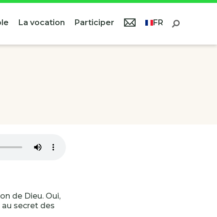
le
La vocation
Participer
FR
on de Dieu. Oui,
e au secret des