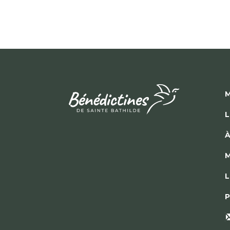
M
L
À
M
L
P