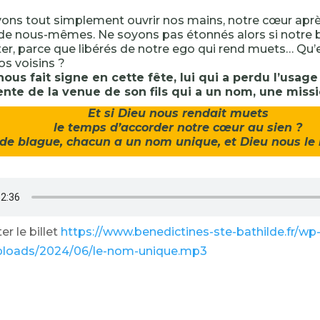
ns tout simplement ouvrir nos mains, notre cœur après
de nous-mêmes. Ne soyons pas étonnés alors si notre 
er, parce que libérés de notre ego qui rend muets… Qu
os voisins ?
ous fait signe en cette fête, lui qui a perdu l’usage
tente de la venue de son fils qui a un nom, une miss
Et si Dieu nous rendait muets
le temps d’accorder notre cœur au sien ?
de blague, chacun a un nom unique, et Dieu nous le
r le billet
https://www.benedictines-ste-bathilde.fr/wp
ploads/2024/06/le-nom-unique.mp3