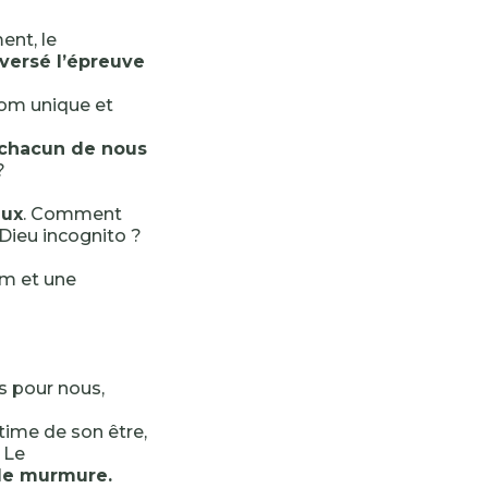
ent, le
aversé l’épreuve
nom unique et
 chacun de nous
?
eux
. Comment
Dieu incognito ?
om et une
s pour nous,
ntime de son être,
 Le
 le murmure.