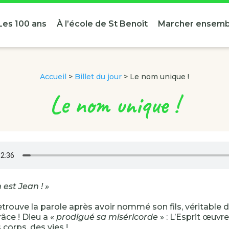
Les 100 ans
À l’école de St Benoît
Marcher ensemb
Accueil
>
Billet du jour
>
Le nom unique !
Le nom unique !
est Jean ! »
etrouve la parole après avoir nommé son fils, véritable d
râce ! Dieu a «
prodigué sa miséricorde
» : L’Esprit œuvr
 corps, des vies !