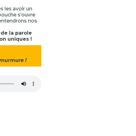
 les avoir un
bouche s’ouvre
’entendrons nos
 de la parole
ion uniques !
 murmure !
-