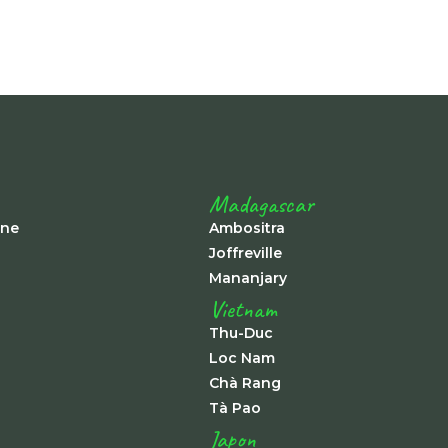
Madagascar
ine
Ambositra
Joffreville
Mananjary
Vietnam
Thu-Duc
Loc Nam
Chà Rang
Tà Pao
Japon