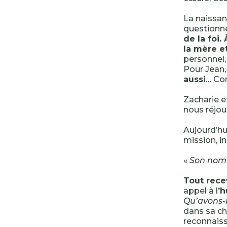
La naissan
questionne
de la foi.
la mère e
personnel, 
Pour Jean, 
aussi
… Co
Zacharie e
nous réjou
Aujourd’hu
mission, in
«
Son nom 
Tout rece
appel à l
’h
Qu’avons-
dans sa ch
reconnais