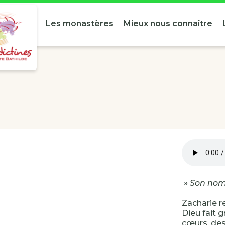
Les monastères
Mieux nous connaître
» Son nom 
Zacharie r
Dieu fait g
cœurs, des