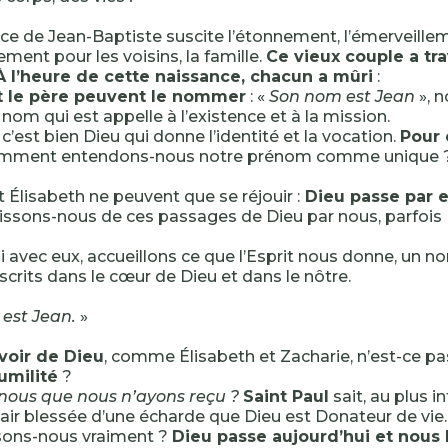
ce de Jean-Baptiste suscite l’étonnement, l’émerveillem
ment pour les voisins, la famille.
Ce vieux couple a tr
 À l’heure de cette naissance, chacun a mûri
:
t le père peuvent le nommer
: «
Son nom est Jean
», 
nom qui est appelle à l’existence et à la mission.
c’est bien Dieu qui donne l’identité et la vocation.
Pour
mment entendons-nous notre prénom comme unique 
t Élisabeth ne peuvent que se réjouir :
Dieu passe par 
issons-nous de ces passages de Dieu par nous, parfois 
i avec eux, accueillons ce que l’Esprit nous donne, un n
scrits dans le cœur de Dieu et dans le nôtre.
est Jean.
»
voir de Dieu
, comme Élisabeth et Zacharie, n’est-ce pa
umilité
?
nous que nous n’ayons reçu ?
Saint Paul
sait, au plus i
air blessée d’une écharde que Dieu est Donateur de vie.
sons-nous vraiment ?
Dieu passe aujourd’hui et nous