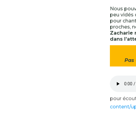
Nous pouvo
peu vidés 
pour chant
proches, n
Zacharie n
dans l’at
Pas 
pour écoute
content/u