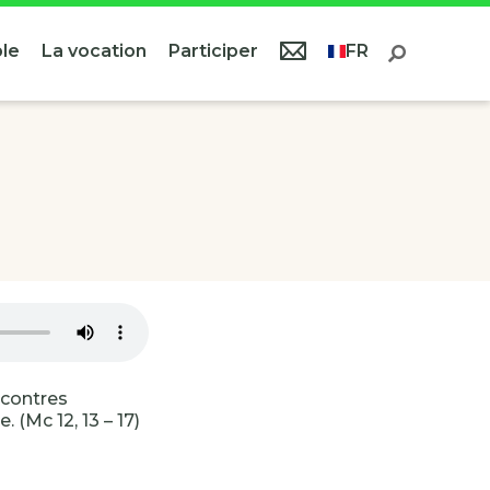
le
La vocation
Participer
FR
ncontres
 (Mc 12, 13 – 17)