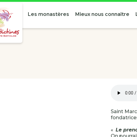
Les monastères
Mieux nous connaître
Saint Marc
fondatrices
«
Le prend
On pourrai