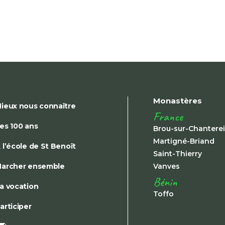
Monastères
ieux nous connaître
France
es 100 ans
Brou-sur-Chantere
Martigné-Briand
 l’école de St Benoît
Saint-Thierry
archer ensemble
Vanves
Bénin
a vocation
Toffo
articiper