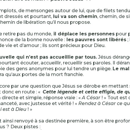
plots, de mensonges autour de lui, que de filets tendu
t dressés et pourtant,
lui va son chemin
, chemin, de s
 chemin de libération qu’il nous propose.
e retire pas du monde,
il déplace les personnes
pour p
nonce de la bonne nouvelle :
les pauvres sont libérés
;
 vie et d’amour ; ils sont précieux pour Dieu.
elle qui n’est pas accueillie par tous.
Jésus dérange
ourtant écouter, accueillir, recueillir ses paroles. Il dér
ie des gens anonymes pour lui tendre un piège.
Le mal
ra qu’aux portes de la mort franchie.
ncore par une question que Jésus se dérobe en mettant 
t donc en route : «
Cette légende et cette effigie, de qu
 directe et simple, réponse vraie : «
A César
! » Tout est 
nceté, avec justesse et vérité ! «
Rendez à César ce qui
i est à Dieu
! »
 ainsi renvoyé à sa destinée première, à son être profon
us ? Deux pistes :