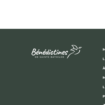
M
L
À
M
L
P