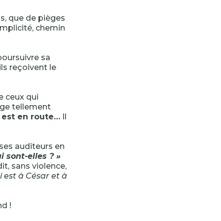
s, que de pièges
implicité, chemin
oursuivre sa
 ils reçoivent le
 ceux qui
ange tellement
 est en route…
Il
ses auditeurs en
i sont-elles ? »
dit, sans violence,
 est à César et à
d !