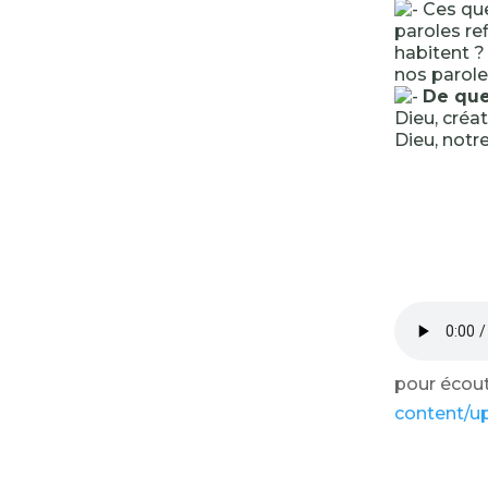
Ces que
paroles re
habitent ?
nos parole
De que
Dieu, créat
Dieu, notre
pour écoute
content/u