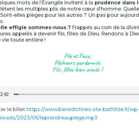
lques mots de l’Évangile invitent à la
prudence dans l
flètent les multiples plis de notre cœur d’homme. Quell
 Sont-elles pièges pour les autres ? Un pas pour aujourd’
s.
lle effigie sommes-nous ?
Frappés au coin de la divini
ures appelés à devenir fils, filles de Dieu. Rendons à Die
 vie toute entière !
Pile et Face,
Pécheurs pardonnés
Fils, filles bien aimés !
r le billet
https://www.benedictines-ste-bathilde.fr/wp
ploads/2023/06/leprendreaupiege.mp3