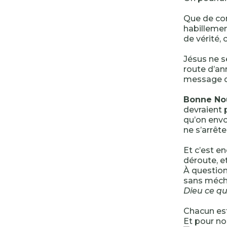
Que de com
habillemen
de vérité,
Jésus ne s
route d’an
message de
Bonne Nouv
devraient p
qu’on envo
ne s’arrête
Et c’est e
déroute, e
À question
sans mécha
Dieu ce qu
Chacun est
Et pour no