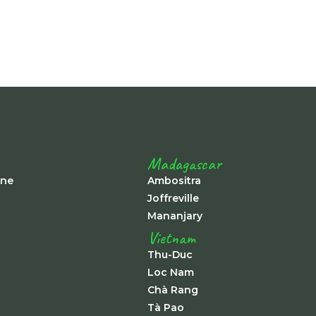
Madagascar
ine
Ambositra
Joffreville
Mananjary
Vietnam
Thu-Duc
Loc Nam
Chà Rang
Tà Pao