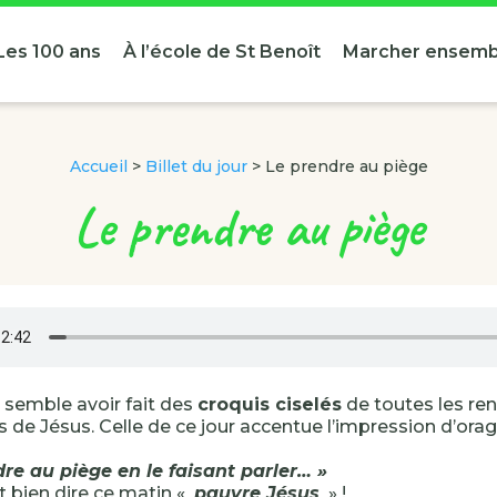
Les 100 ans
À l’école de St Benoît
Marcher ensemb
Accueil
>
Billet du jour
>
Le prendre au piège
Le prendre au piège
 semble avoir fait des
croquis ciselés
de toutes les re
 de Jésus. Celle de ce jour accentue l’impression d’orage.
re au piège en le faisant parler… »
t bien dire ce matin «
pauvre Jésus
» !