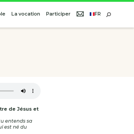
le
La vocation
Participer
FR
tre de Jésus et
: tu entends sa
qui est né du