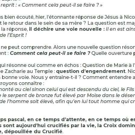
eprit : « Comment cela peut-il se faire ? »
 bien écouté, hier, l’étonnante réponse de Jésus à Ni
 le retour dans le sein de sa mère ? La question est ma
 la réponse,
il déchire une voie nouvelle :
Il en est ai
de l’Esprit !
ne peut comprendre. Alors une nouvelle question réso
nt :
Comment cela peut-il se faire ?
Quelle ouverture 
ui résonne oui comme en échos : Question de Marie à l’
e Zacharie au Temple :
question d’engendrement
. N
a bonne voie. Nous y entraîne-t-il ? Comment entendre
royons connaître :
monté au ciel sinon celui qui est descendu du ciel, le Fi
e serpent de bronze fut élevé par Moïse dans le désert,
 de l’homme soit élevé, afin qu’en lui tout homme qui cro
ps pascal, en ce temps d’attente, en ce temps où e
sont aujourd’hui crucifiés par la vie, la Croix domin
, dépouillée du Crucifié
.