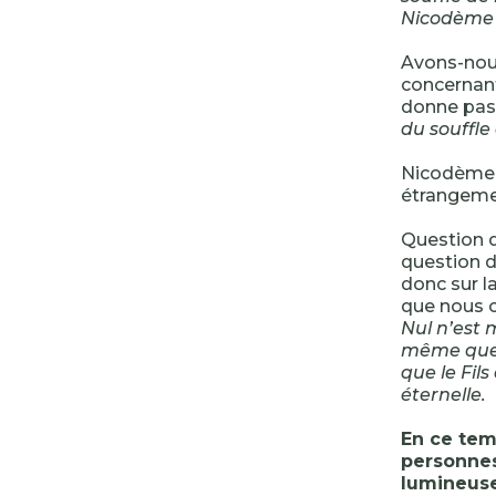
Nicodème r
Avons-nous
concernant
donne pas
du souffle 
Nicodème 
étrangeme
Question q
question d
donc sur l
que nous c
Nul n’est 
même que l
que le Fils
éternelle.
En ce tem
personnes 
lumineuse