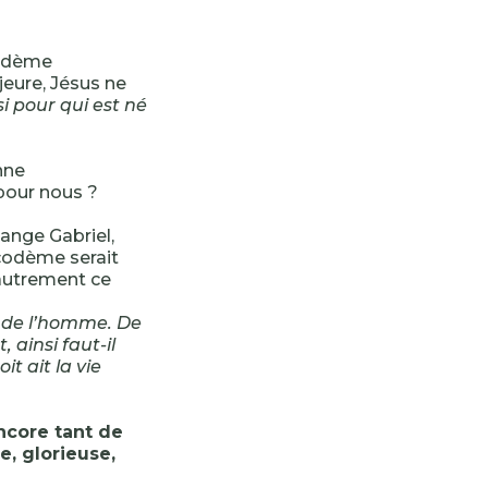
codème
jeure, Jésus ne
nsi pour qui est né
nne
pour nous ?
ange Gabriel,
icodème serait
 autrement ce
ls de l’homme. De
 ainsi faut-il
it ait la vie
ncore tant de
e, glorieuse,