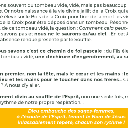
ons souvent du tombeau vide, vidé, mais pas beaucoup
e
. Or notre naissance à la vie divine jaillit de la Croix qui 
té élevé sur le Bois de la Croix pour tirer de la mort les vi
e la Croix pour être déposé dans un tombeau. Résonne
, de ce tombeau vidé, la question :
Comment cela peut-il
 savons pas et
nous ne le saurons qu’au ciel
… En cet 
l’absence rendue présente par le Souffle.
us savons c’est ce chemin de foi pascale :
du Fils él
u tombeau vidé,
une déchirure d’engendrement, au so
n premier, non la tête, mais le cœur et les mains : 
Dieu et les mains pour le toucher dans nos frères
… C
e ? A nous d’y aller.
ent divin au souffle de l’Esprit,
non une seule fois, 
 rythme de notre propre respiration…
Dieu embauche des sages-femmes,
à l’écoute de l’Esprit, tenant le Nom de Jésus
inlassablement répété, chacun son rythme !