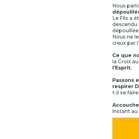
Nous parl
dépouillé
Le Fils a é
descendu d
dépouillée
Nous ne le
creux par 
Ce que no
la Croix a
l’Esprit.
Passons e
respirer 
t-il se fair
Accouchem
instant au