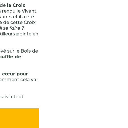
 de
la Croix
a rendu le Vivant.
vants et il a été
 de cette Croix
 se faire ?
Ailleurs pointé en
evé sur le Bois de
uffle de
le cœur pour
omment cela va-
mais à tout