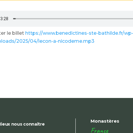
r le billet
https://www.benedictines-ste-bathilde.fr/wp
ploads/2025/04/lecon-a-nicodeme.mp3
Monastères
ieux nous connaître
France