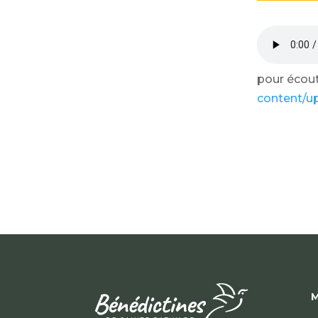
pour écoute
content/u
M