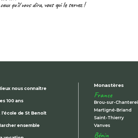
ceux qu’il vous dira
, vous qui le servez !
Monastères
ieux nous connaître
France
es 100 ans
Brou-sur-Chantere
Martigné-Briand
 l’école de St Benoît
Saint-Thierry
archer ensemble
Vanves
Bénin
a vocation