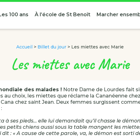
Les 100 ans
À l’école de St Benoît
Marcher ensemb
Accueil
>
Billet du jour
>
Les miettes avec Marie
Les miettes avec Marie
ondiale des malades !
Notre Dame de Lourdes fait sig
s au choix, les miettes que réclame la Cananéenne chez 
e Cana chez saint Jean. Deux femmes surgissent comme
 :
eta à ses pieds… elle lui demandait qu’il chasse le démon 
les petits chiens aussi sous la table mangent les miettes
i dit : « A cause de cette parole, va, le démon est sorti de 