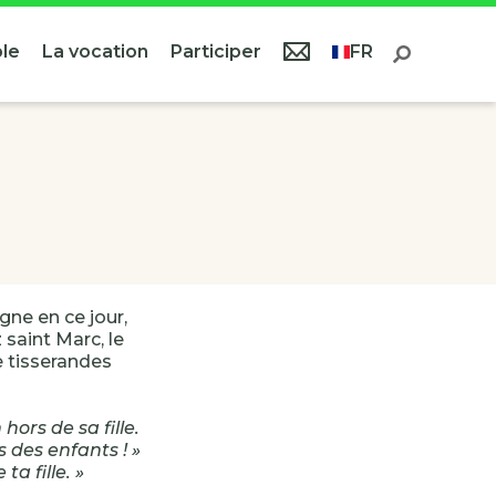
le
La vocation
Participer
FR
ne en ce jour,
saint Marc, le
 tisserandes
hors de sa fille.
 des enfants ! »
ta fille. »