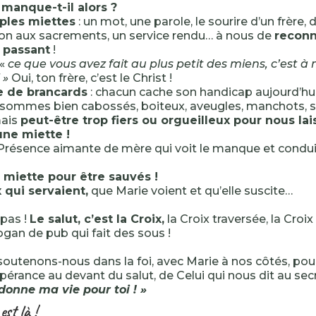
manque-t-il alors ?
ples miettes
: un mot, une parole, le sourire d’un frère, 
ion aux sacrements, un service rendu… à nous de
reconn
 passant
!
 «
ce que vous avez fait au plus petit des miens, c’est à
 »
Oui, ton frère, c’est le Christ !
le de brancards
: chacun cache son handicap aujourd’hui
 sommes bien cabossés, boiteux, aveugles, manchots, 
mais
peut-être trop fiers ou orgueilleux pour nous lai
une miette !
 Présence aimante de mère qui voit le manque et conduit
 miette pour être sauvés !
 qui servaient,
que Marie voient et qu’elle suscite…
pas !
Le salut, c’est la Croix,
la Croix traversée, la Croix
logan de pub qui fait des sous !
, soutenons-nous dans la foi, avec Marie à nos côtés, pou
spérance au devant du salut, de Celui qui nous dit au sec
 donne ma vie pour toi ! »
 est là !