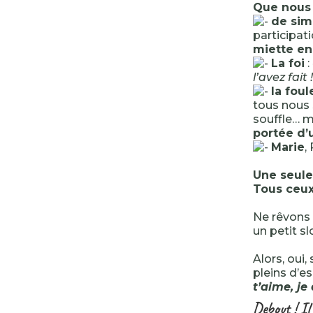
Que nous 
de sim
participat
miette en
La foi
:
l’avez fait !
la fou
tous nous
souffle… 
portée d’
Marie
,
Une seule
Tous ceux
Ne rêvons 
un petit s
Alors, oui
pleins d’e
t’aime, je
Debout ! Il