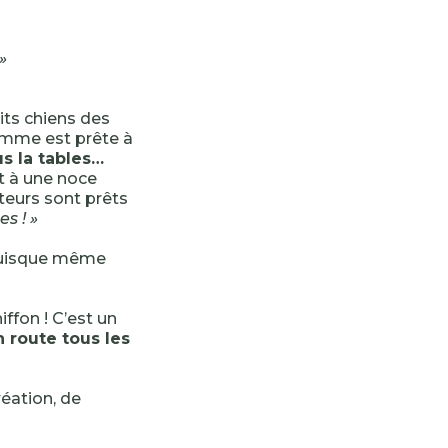
»
ts chiens des
emme est prête à
us la tables…
t à une noce
iteurs sont prêts
es ! »
uisque même
ffon ! C’est un
n route tous les
réation, de