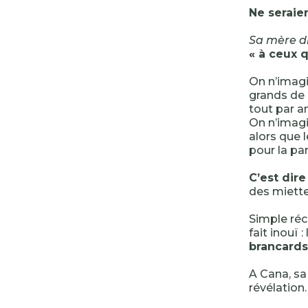
Ne seraie
Sa mère d
« à ceux q
On n’imagi
grands de 
tout par a
On n’imagi
alors que l
pour la par
C’est dir
des miette
Simple réc
fait inouï 
brancards
A Cana, sa 
révélation