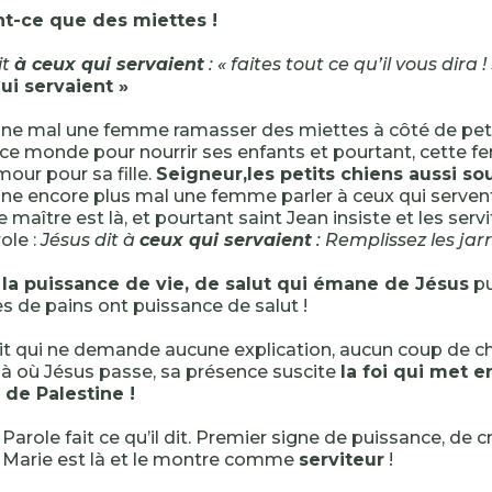
nt-ce que des miettes !
it
à ceux qui servaient
: « faites tout ce qu’il vous dira ! 
ui servaient »
ne mal une femme ramasser des miettes à côté de peti
ce monde pour nourrir ses enfants et pourtant, cette f
mour pour sa fille.
Seigneur,les petits chiens aussi so
ne encore plus mal une femme parler à ceux qui serven
e maître est là, et pourtant saint Jean insiste et les serv
ole :
Jésus dit à
ceux qui servaient
: Remplissez les jarr
e la puissance de vie, de salut qui émane de Jésus
p
s de pains ont puissance de salut !
it qui ne demande aucune explication, aucun coup de chi
: là où Jésus passe, sa présence suscite
la foi qui met e
 de Palestine !
Parole fait ce qu’il dit. Premier signe de puissance, de c
. Marie est là et le montre comme
serviteur
!