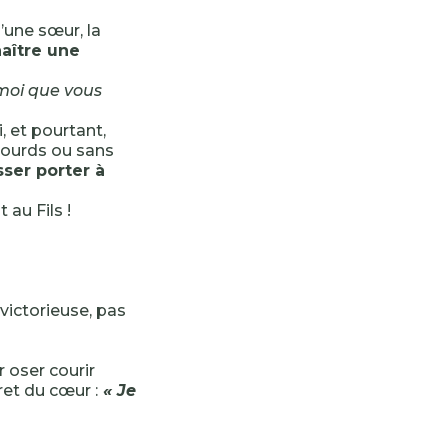
d’une sœur, la
aître une
 moi que vous
, et pourtant,
sourds ou sans
sser porter à
 au Fils !
 victorieuse, pas
r oser courir
ret du cœur :
« Je