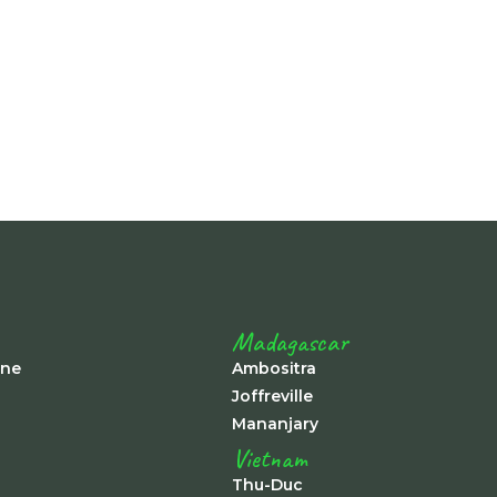
Madagascar
ine
Ambositra
Joffreville
Mananjary
Vietnam
Thu-Duc