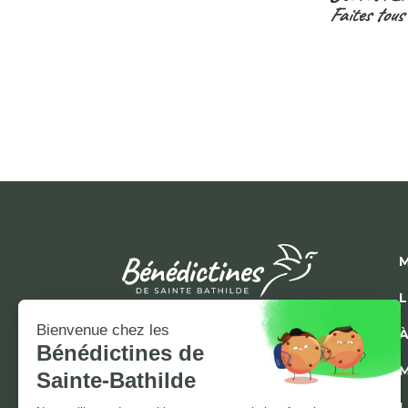
Faites tous 
M
L
À
M
L