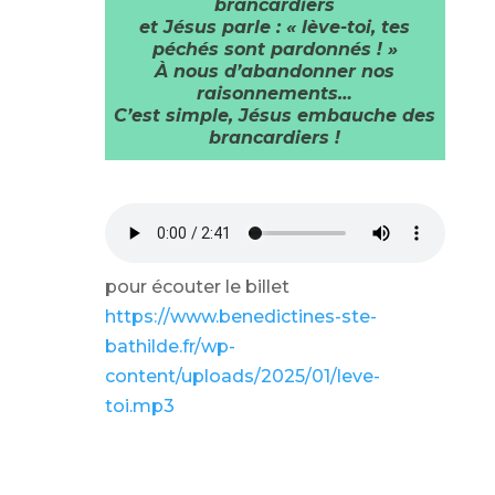
brancardiers
et Jésus parle : « lève-toi, tes
péchés sont pardonnés ! »
À nous d’abandonner nos
raisonnements…
C’est simple, Jésus embauche des
brancardiers !
pour écouter le billet
https://www.benedictines-ste-
bathilde.fr/wp-
content/uploads/2025/01/leve-
toi.mp3