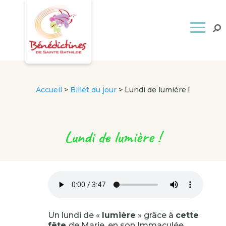
Accueil
>
Billet du jour
>
Lundi de lumière !
Lundi de lumière !
Un lundi de «
lumière
» grâce à
cette
fête
de Marie, en son Immaculée