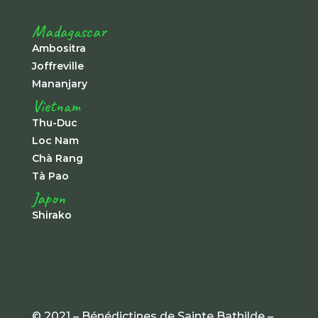
Madagascar
Ambositra
Joffreville
Mananjary
Vietnam
Thu-Duc
Loc Nam
Chà Rang
Tà Pao
Japon
Shirako
© 2021 – Bénédictines de Sainte Bathilde –