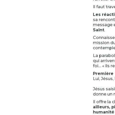
Il faut tra
Les réact
sa rencont
message es
Saint
.
Connaissen
mission du
contemple
La parabol
qui arriven
foi… « ils 
Première 
Lui, Jésus, 
Jésus saisi
donne un 
Il offre la
ailleurs, p
humanité p