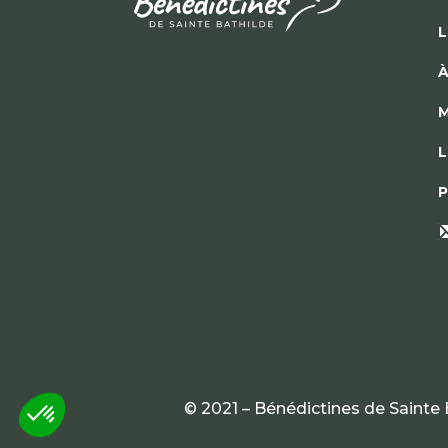
L
À
M
L
P
© 2021 – Bénédictines de Sainte 