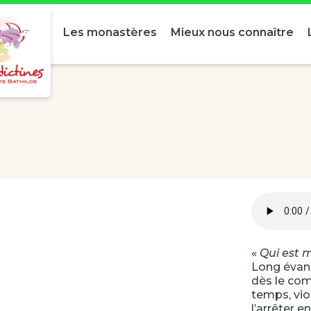
Les monastères
Mieux nous connaître
«
Qui est 
Long évang
dès le com
temps, vio
l’arrêter 