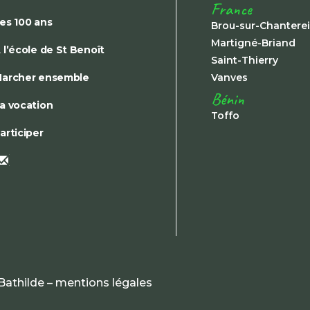
France
es 100 ans
Brou-sur-Chantere
Martigné-Briand
 l’école de St Benoît
Saint-Thierry
archer ensemble
Vanves
Bénin
a vocation
Toffo
articiper
Bathilde –
mentions légales