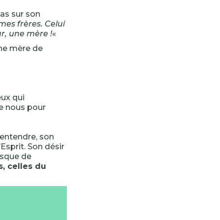
pas sur son
mes frères. Celui
ur, une mère !
«
une mère de
eux qui
de nous pour
’entendre, son
Esprit. Son désir
risque de
, celles du