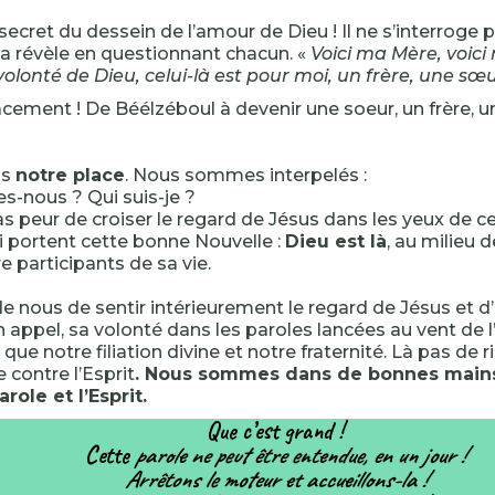
e secret du dessein de l’amour de Dieu ! Il ne s’interroge 
l la révèle en questionnant chacun. «
Voici ma Mère, voici 
 volonté de Dieu, celui-là est pour moi, un frère, une sœ
cement ! De Béélzéboul à devenir une soeur, un frère, 
ns
notre place
. Nous sommes interpelés :
-nous ? Qui suis-je ?
s peur de croiser le regard de Jésus dans les yeux de c
i portent cette bonne Nouvelle :
Dieu est là
, au milieu 
e participants de sa vie.
e nous de sentir intérieurement le regard de Jésus et d
 appel, sa volonté dans les paroles lancées au vent de l’
 que notre filiation divine et notre fraternité. Là pas de 
contre l’Esprit
. Nous sommes dans de bonnes mains
arole et l’Esprit.
Que c’est grand !
Cette
parole ne peut être entendue, en un jour !
Arrêtons le moteur et accueillons-la !