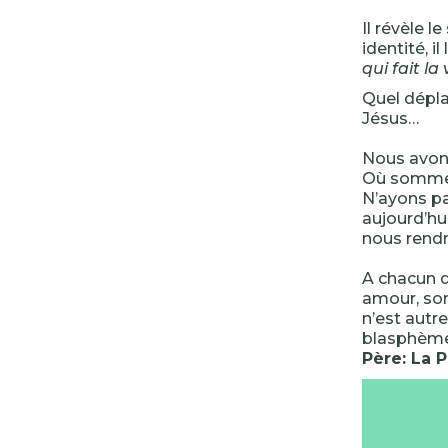
Il révèle l
identité, i
qui fait la
Quel dépla
Jésus…
Nous avo
Où sommes
N’ayons pa
aujourd’hu
nous rendr
A chacun d
amour, son
n’est autre
blasphème 
Père: La P