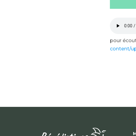
pour écoute
content/u
M