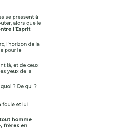
les se pressent à
ter, alors que le
tre l’Esprit
, l’horizon de la
s pour le
t là, et de ceux
les yeux de la
 quoi ? De qui ?
 foule et lui
 tout homme
, frères en