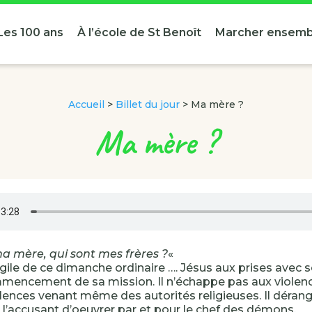
Les 100 ans
À l’école de St Benoît
Marcher ensemb
Accueil
>
Billet du jour
>
Ma mère ?
Ma mère ?
ma mère, qui sont mes frères ?
«
ile de ce dimanche ordinaire …. Jésus aux prises avec s
mencement de sa mission. Il n’échappe pas aux violen
lences venant même des autorités religieuses. Il dérang
en l’accusant d’oeuvrer par et pour le chef des démons.