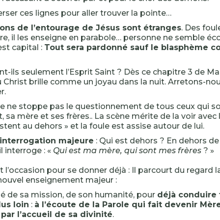
verser ces lignes pour aller trouver la pointe…
ions de l’entourage de Jésus sont étranges
. Des fou
re, il les enseigne en parabole… personne ne semble écou
t capital :
Tout sera pardonné sauf le blasphème con
t-ils seulement l’Esprit Saint ? Dès ce chapitre 3 de Marc
 Christ brille comme un joyau dans la nuit. Arretons-nou
r.
e ne stoppe pas le questionnement de tous ceux qui son
t, sa mère et ses frères.. La scène mérite de la voir avec 
restent au dehors » et la foule est assise autour de lui.
interrogation majeure
: Qui est dehors ? En dehors de
il interroge : «
Qui est ma mère, qui sont mes frères
? »
t l’occasion pour se donner déjà : Il parcourt du regard la
nouvel enseignement majeur :
 clé de sa mission, de son humanité, pour
déjà conduire
lus loin
:
à l’écoute de la Parole qui fait devenir Mère
ar l’accueil de sa divinité
.