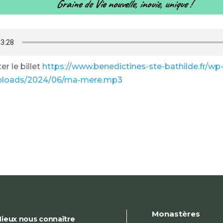
Graine de Vie nouvelle, inouie, unique !
r le billet
https://www.benedictines-ste-bathilde.fr/wp
ploads/2024/06/ma-mere.mp3
Monastères
ieux nous connaître