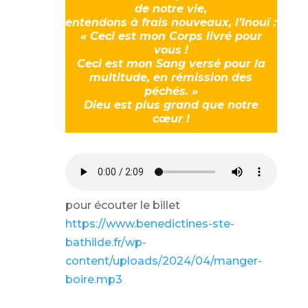
de notre vie,
entendons à frais nouveaux, l’Inouï :
« Ceci est mon Corps livré pour
vous !
Ceci est mon Sang versé pour la
multitude, en rémission des
péchés. »
Dieu est plus grand que notre
cœur !
pour écouter le billet
https://www.benedictines-ste-
bathilde.fr/wp-
content/uploads/2024/04/manger-
boire.mp3