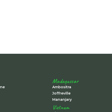
Madagascar
ine
Ambositra
Joffreville
Mananjary
Vietnam