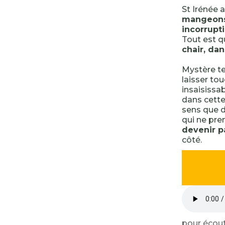
St Irénée 
mangeons 
incorrupt
Tout est q
chair, dan
Mystère te
laisser to
insaisissa
dans cette
sens que d
qui ne pr
devenir p
côté.
pour écout