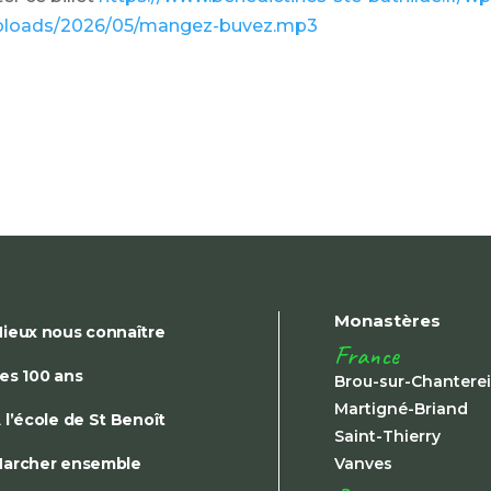
ploads/2026/05/mangez-buvez.mp3
Monastères
ieux nous connaître
France
es 100 ans
Brou-sur-Chantere
Martigné-Briand
 l’école de St Benoît
Saint-Thierry
archer ensemble
Vanves