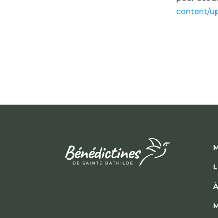
content/u
M
L
À
M