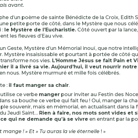
tais avant.
phe d’un poème de sainte Bénédicte de la Croix, Edith St
 une petite porte de côté, dans le Mystère que nous cél
 :
le Mystère de l’Eucharistie.
Côté ouvert par la lance
ssent les fleuves d’Eau vive.
un Geste, Mystère d’un Mémorial inouï, que notre intell
r. Mystère insaisissable et pourtant à portée de côté qui
 transforme nos vies.
L’Homme Jésus se fait Pain et V
ier il a livré sa vie. Aujourd’hui, il veut nourrir notre
n nous. Mystère murmuré et mille fois célébrés.
te :
il faut manger sa chair
.
l utilise ce verbe
manger
pour inviter au Festin des Noces
ans sa bouche ce verbe qui fait feu ! Oui, manger la chai
ple souvenir, mais en mémorial, en actualisant dans la f
r du Jeudi Saint…
Rien à faire, nos mots sont vides et 
 ce qui ne demande qu’à se vivre
en entrant par la po
 mange ! » Et » Tu auras la vie éternelle
! »