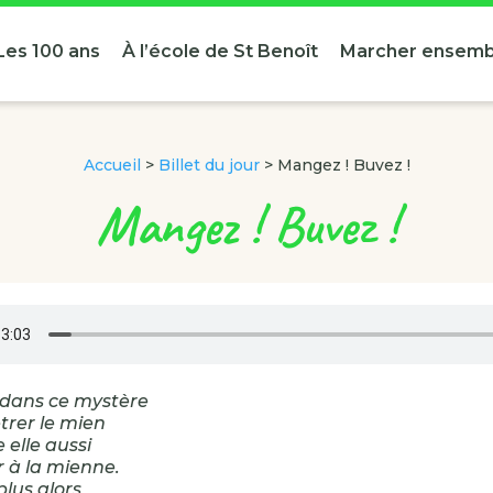
Les 100 ans
À l’école de St Benoît
Marcher ensemb
Accueil
>
Billet du jour
>
Mangez ! Buvez !
Mangez ! Buvez !
 dans ce mystère
trer le mien
 elle aussi
r à la mienne.
plus alors