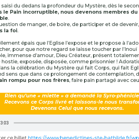
a saisi du dedans la profondeur du Mystère, dès le secon
le Pain incorruptible, nous devenons membres du
ible
.
uestion de manger, de boire, de participer et de devenir
s la foi
.
llement épais que l’Eglise l’expose et le propose à l’ad
ucher, pour que notre regard se laisse toucher par l’Inou
ble, immense d’amour, Dieu Créateur, présent totalemen
 hostie, exposée, disposée, comme prisonnier ! Adorati
ans la célébration du Mystère qui fait Corps, qui fait Egl
end sens que dans ce prolongement de contemplation, 
ain rompu pour nos frères
, faire pain partagé avec ceu
Rien qu’une « miette » a demandé la Syro-phénici
Recevons ce Corps livré et laissons-le nous transf
Devenons Celui que nous recevons.
er ce billet
https://www.benedictines-ste-bathilde.fr/wp