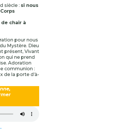
d siècle :
si nous
 Corps
,
de chair à
oration pour nous
ï du Mystère. Dieu
t présent, Vivant
on qui ne prend
ise. Adoration
de communion :
x de la porte d’à-
enne,
ormer
-