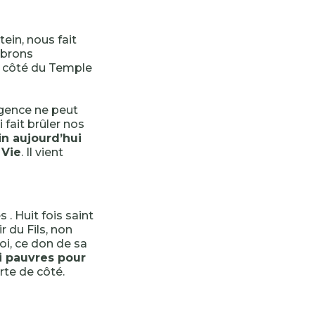
ein, nous fait
ébrons
, côté du Temple
igence ne peut
 fait brûler nos
in aujourd’hui
 Vie
. Il vient
 . Huit fois saint
r du Fils, non
oi, ce don de sa
si pauvres pour
rte de côté.