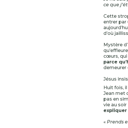
ce que j’é
Cette stro
entrer par
aujourd’hui
d’où jailli
Mystère d’
qu’effleure
cœurs, qui
parce qu’h
demeurer e
Jésus insis
Huit fois, i
Jean met d
pas en sim
vie au soi
expliquer
«
Prends et