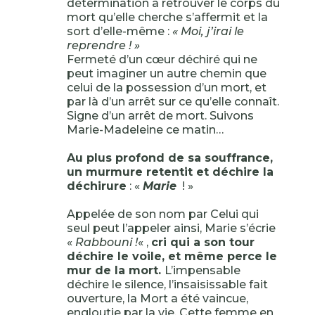
détermination à retrouver le corps du
mort qu’elle cherche s’affermit et la
sort d’elle-même :
« Moi, j’irai le
reprendre ! »
Fermeté d’un cœur déchiré qui ne
peut imaginer un autre chemin que
celui de la possession d’un mort, et
par là d’un arrêt sur ce qu’elle connaît.
Signe d’un arrêt de mort. Suivons
Marie-Madeleine ce matin…
Au plus profond de sa souffrance,
un murmure retentit et déchire la
déchirure
: «
Marie
! »
Appelée de son nom par Celui qui
seul peut l’appeler ainsi, Marie s’écrie
«
Rabbouni !
« ,
cri qui a son tour
déchire le voile, et même perce le
mur de la mort.
L’impensable
déchire le silence, l’insaisissable fait
ouverture, la Mort a été vaincue,
engloutie par la vie. Cette femme en