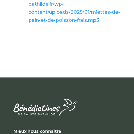
bathilde.fr/wp-
content/uploads/2025/01/miettes-de-
pain-et-de-poisson-frais.mp3
Mieux nous connaître