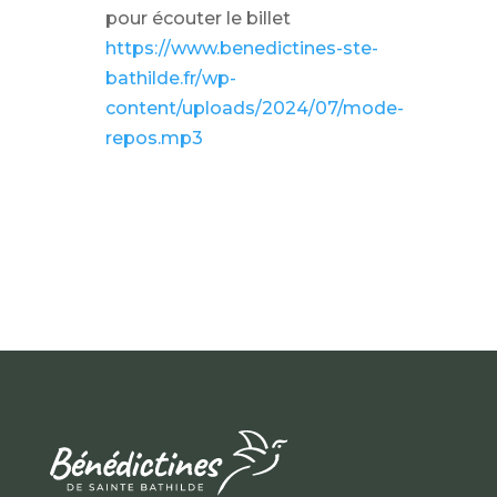
pour écouter le billet
https://www.benedictines-ste-
bathilde.fr/wp-
content/uploads/2024/07/mode-
repos.mp3