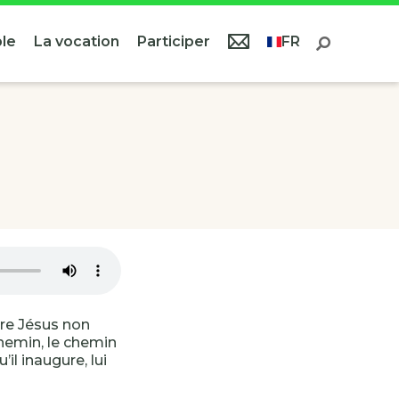
le
La vocation
Participer
FR
tre Jésus non
hemin, le chemin
’il inaugure, lui