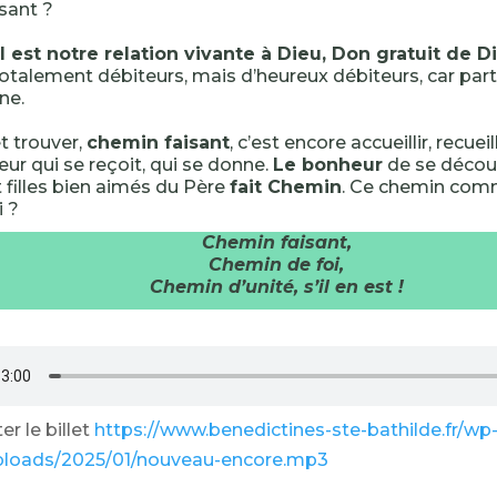
sant ?
l est notre relation vivante à Dieu, Don gratuit de D
alement débiteurs, mais d’heureux débiteurs, car part
ne.
t trouver,
chemin faisant
, c’est encore accueillir, recueill
eur qui se reçoit, qui se donne.
Le bonheur
de se découv
et filles bien aimés du Père
fait Chemin
. Ce chemin comm
i ?
Chemin faisant,
Chemin de foi,
Chemin d’unité, s’il en est !
r le billet
https://www.benedictines-ste-bathilde.fr/wp
ploads/2025/01/nouveau-encore.mp3