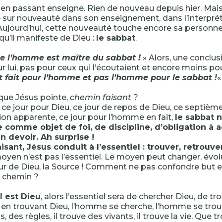
t en passant enseigne. Rien de nouveau depuis hier. Mais 
sur nouveauté dans son enseignement, dans l’interpré
 Aujourd’hui, cette nouveauté touche encore sa personne
u’il manifeste de Dieu :
le sabbat
.
de l’homme est maître du sabbat !
» Alors, une conclus
r lui, pas pour ceux qui l’écoutaient et encore moins po
t fait pour l’homme et pas l’homme pour le sabbat !
que Jésus pointe,
chemin faisant
?
, ce jour pour Dieu, ce jour de repos de Dieu, ce septièm
ion apparente, ce jour pour l’homme en fait,
le sabbat 
 comme objet de foi, de discipline, d’obligation à a
un devoir. Ah surprise !
sant, Jésus conduit à l’essentiel : trouver, retrouve
yen n’est pas l’essentiel. Le moyen peut changer, évolue
ur de Dieu, la Source ! Comment ne pas confondre but 
t chemin ?
l est Dieu
, alors l’essentiel sera de chercher Dieu, de tr
 en trouvant Dieu, l’homme se cherche, l’homme se trouv
s, des règles, il trouve des vivants, il trouve la vie. Que 