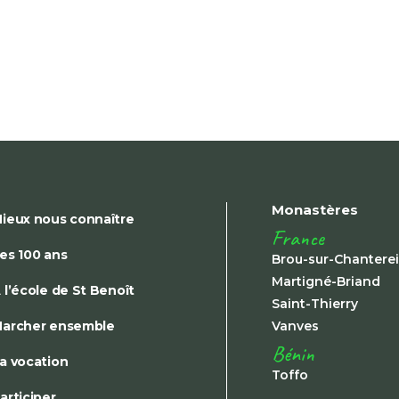
Monastères
ieux nous connaître
France
es 100 ans
Brou-sur-Chantere
Martigné-Briand
 l’école de St Benoît
Saint-Thierry
archer ensemble
Vanves
Bénin
a vocation
Toffo
articiper