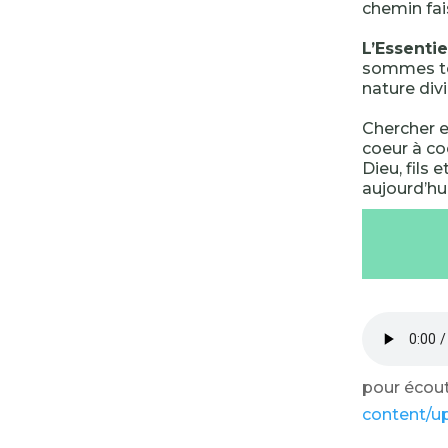
chemin fai
L’Essentie
sommes tot
nature divi
Chercher e
coeur à co
Dieu, fils 
aujourd’hu
pour écoute
content/u