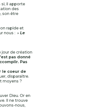
si, il apporte
tation des
, son être
ion rapide et
ur nous : »
Le
«
e jour de création
n’est pas donné
ccomplir. Pas
r le coeur de
r, disparaître.
et moyens ?
ouver Dieu. Or en
e. Il ne trouve
trouvons-nous,