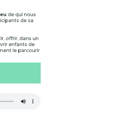
ieu
de qui nous
icipants de sa
ir, offrir, dans un
rir enfants de
ent le parcourir
-