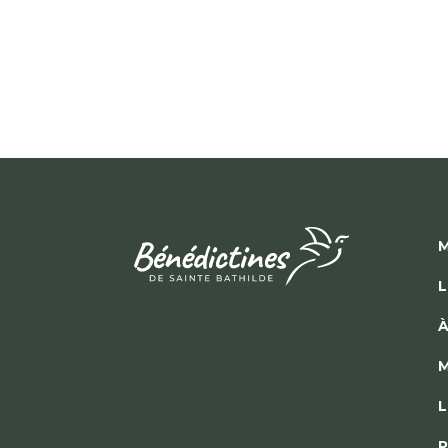
M
L
À
M
L
P