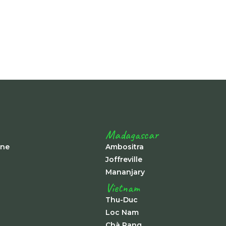
Madagascar
ine
Ambositra
Joffreville
Mananjary
Vietnam
Thu-Duc
Loc Nam
Chà Rang