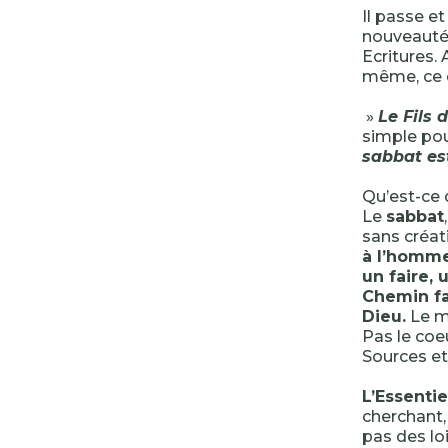
Il passe e
nouveauté 
Ecritures.
même, ce q
»
Le Fils 
simple pou
sabbat es
Qu’est-ce 
Le
sabbat
sans créat
à l’homme
un faire, 
Chemin fai
Dieu.
Le mo
Pas le coe
Sources e
L’Essentie
cherchant,
pas des loi