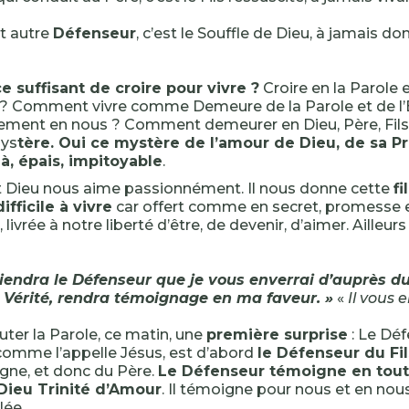
et autre
Défenseur
, c’est le Souffle de Dieu, à jamais do
e suffisant de croire pour vivre ?
Croire en la Parole et
 Comment vivre comme Demeure de la Parole et de l’Es
ment en nous ? Comment demeurer en Dieu, Père, Fils 
ys
tère. Oui ce mystère de l’amour de Dieu, de sa P
là, épais, impitoyable
.
t Dieu nous aime passionnément. Il nous donne cette
fi
ifficile à vivre
car offert comme en secret, promesse e
 livrée à notre liberté d’être, de devenir, d’aimer. Ailleur
endra le Défenseur que je vous enverrai d’auprès du 
e Vérité, rendra témoignage en ma faveur. »
«
Il vous 
uter la Parole, ce matin, une
première surprise
: Le Déf
 comme l’appelle Jésus, est d’abord
le Défenseur du Fil
igne, et donc du Père.
Le Défenseur témoigne en tout
 Dieu Trinité d’Amour
. Il témoigne pour nous et en nous. 
lée.