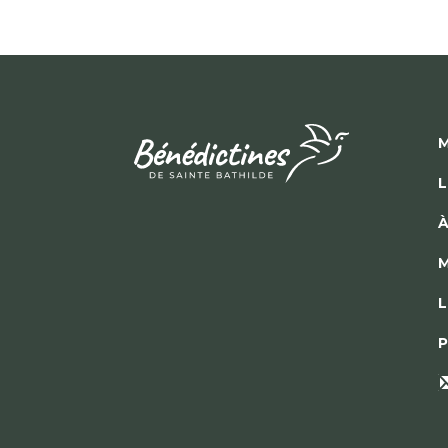
M
L
À
M
L
P