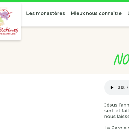
Les monastères
Mieux nous connaître
NOU
Jésus l’an
sert, et f
nous laiss
La Parole q