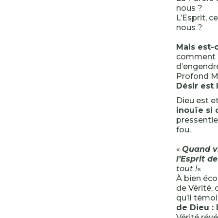
nous ?
L’Esprit, c
nous ?
Mais est-c
comment ?
d’engendre
Profond M
Désir est 
Dieu est e
inouïe si d
pressentie,
fou.
«
Quand vi
l’Esprit d
tout !
«
À bien éco
de Vérité,
qu’il témo
de Dieu :
Vérité révé