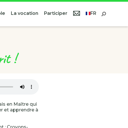
le
La vocation
Participer
FR
it !
is en Maître qui
er et apprendre à
nt : Croyons-