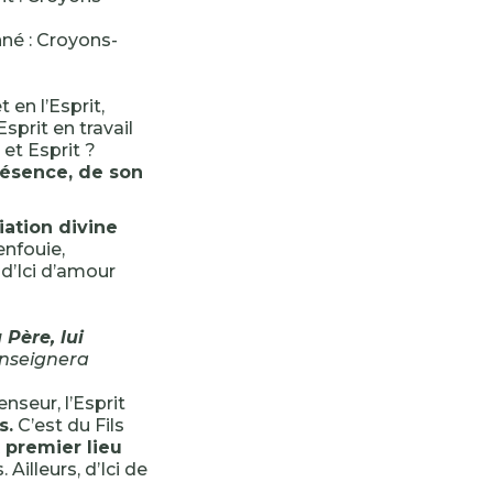
nné : Croyons-
 en l’Esprit,
prit en travail
et Esprit ?
résence, de son
liation divine
nfouie,
s d’Ici d’amour
Père, lui
enseignera
enseur, l’Esprit
s.
C’est du Fils
 premier lieu
Ailleurs, d’Ici de