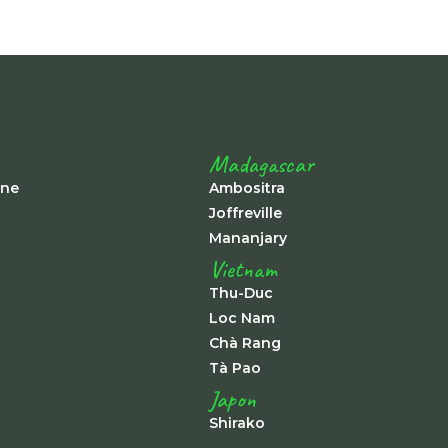
Madagascar
ine
Ambositra
Joffreville
Mananjary
Vietnam
Thu-Duc
Loc Nam
Chà Rang
Tà Pao
Japon
Shirako