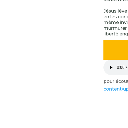
Jésus lève 
en les con
même invité
murmurer la
liberté en
pour écoute
content/up