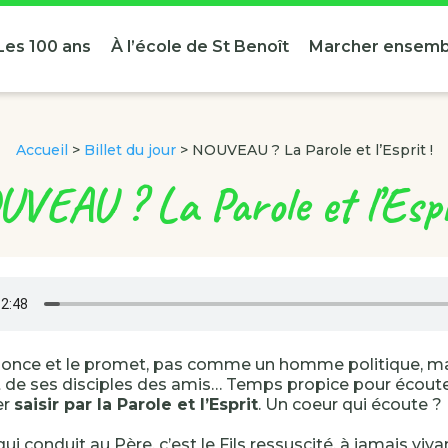
Les 100 ans
À l’école de St Benoît
Marcher ensemb
Accueil
>
Billet du jour
>
NOUVEAU ? La Parole et l’Esprit !
VEAU ? La Parole et l’Espr
nonce et le promet, pas comme un homme politique, ma
ait de ses disciples des amis… Temps propice pour écout
er
saisir par la Parole et l’Esprit
. Un coeur qui écoute ?
ui conduit au Père, c’est le Fils ressuscité, à jamais viva