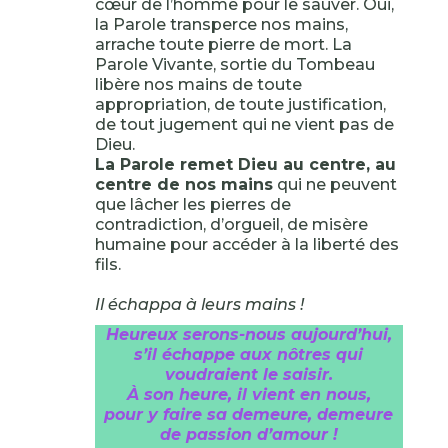
cœur de l’homme pour le sauver. Oui,
la Parole transperce nos mains,
arrache toute pierre de mort. La
Parole Vivante, sortie du Tombeau
libère nos mains de toute
appropriation, de toute justification,
de tout jugement qui ne vient pas de
Dieu.
La Parole remet Dieu au centre, au
centre de nos mains
qui ne peuvent
que lâcher les pierres de
contradiction, d’orgueil, de misère
humaine pour accéder à la liberté des
fils.
Il échappa à leurs mains !
Heureux serons-nous aujourd’hui,
s’il échappe aux nôtres qui
voudraient le saisir.
À son heure, il vient en nous,
pour y faire sa demeure, demeure
de passion d’amour !