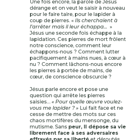
Une fois encore, la parole de Jésus
dérange et on veut le saisir à nouveau
pour le faire taire, pour le lapider à
coup de pierres. «
Ils cherchaient à
l’arrêter mais il leur échappa…
»
Jésus une seconde fois échappe à la
lapidation. Ces pierres de mort frôlent
notre conscience, comment leur
échappons-nous ? Comment lutter
pacifiquement à mains nues, à cœur à
nu ? Comment lâchons-nous encore
les pierres à portée de mains, de
cœur, de conscience obscurcie ?
Jésus parle encore et pose une
question qui arrête les pierres
saisies…
« Pour quelle œuvre voulez-
vous me lapider ? »
Lui fait face et ne
cesse de mettre des mots sur ces
chaos mortifères du mensonge, du
mutisme. Sans
peur, Il dépose sa vie
librement face à ses adversaires
effrayés par sa liberté
et déroutés