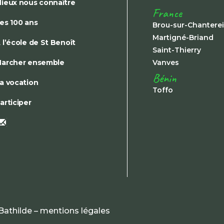
ieux nous connaître
France
es 100 ans
Brou-sur-Chantere
Martigné-Briand
 l’école de St Benoît
Saint-Thierry
archer ensemble
Vanves
Bénin
a vocation
Toffo
articiper
Bathilde –
mentions légales