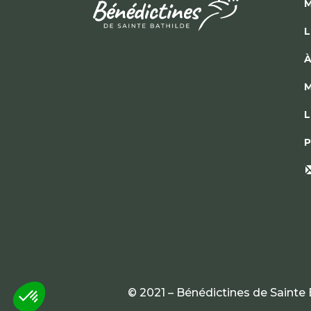
M
L
À
M
L
P
© 2021 – Bénédictines de Sainte 