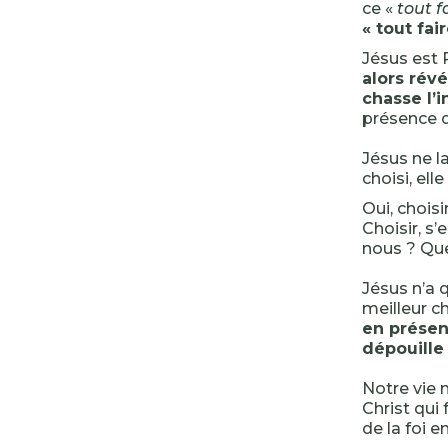
ce «
tout f
« tout fai
Jésus est 
alors rév
chasse l’i
présence d
Jésus ne l
choisi, ell
Oui, choisi
Choisir, s
nous ? Que
Jésus n’a 
meilleur ch
en présenc
dépouille
Notre vie 
Christ qui
de la foi 