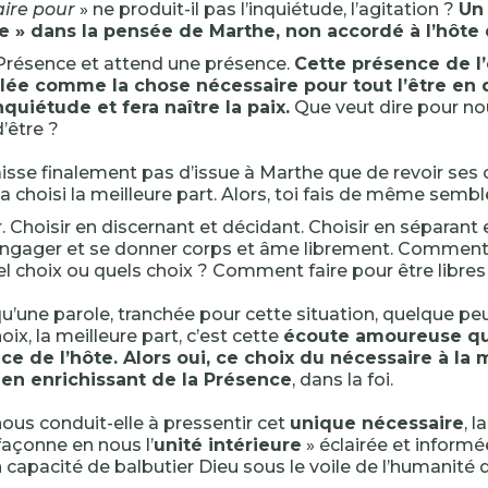
aire pour
» ne produit-il pas l’inquiétude, l’agitation ?
Un 
re » dans la pensée de Marthe, non accordé à l’hôte q
Présence et attend une présence.
Cette présence de l’
élée comme la chose nécessaire pour tout l’être en d
nquiétude et fera naître la paix.
Que veut dire pour no
’être ?
aisse finalement pas d’issue à Marthe que de revoir ses 
e a choisi la meilleure part. Alors, toi fais de même semble
r. Choisir en discernant et décidant. Choisir en séparant
’engager et se donner corps et âme librement. Comment
l choix ou quels choix ? Comment faire pour être libres
qu’une parole, tranchée pour cette situation, quelque pe
oix, la meilleure part, c’est cette
écoute amoureuse qu
e de l’hôte. Alors oui, ce choix du nécessaire à la 
 en enrichissant de la Présence
, dans la foi.
nous conduit-elle à pressentir cet
unique nécessaire
, 
 façonne en nous l’
unité intérieure
» éclairée et informé
en capacité de balbutier Dieu sous le voile de l’humanité 