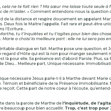
 cela ne te fait rien ? Ma sœur me laisse toute seule à fa
nc de m’aider. »
Comment entendons-nous la question 
d de la distance et respire doucement en appelant Ma
s. Deux fois le Maître l’appelle. Fait rare et peut-être u
 l’Ecriture…
Marthe, tu t’inquiètes et tu t’agites pour bien des chose
 Marie a choisi la meilleure part : elle ne lui sera pas e
éritable dialogue en fait. Marthe pose une question, et 
n regard d’Hôte qui est là non pour manger seulement 
est là pour elle. Sa présence est d’abord Parole. Plus, sa 
e Dieu… Meilleure part, Unique nécessaire. Immobilisat
ique nécessaire Jésus parle-t-il à Marthe devant Marie q
e. Témoin et bénéficiaire de la Présence immobilisante. Ma
e reçoit. Cette part de notre coeur à l’écoute, qu’entend-
te dans la parole de Marthe de
l’inquiétude, de l’agit
ire beaucoup pour bien accueillir.
Trop, c’est trop pour