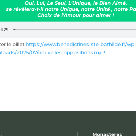
Oui, Lui, Le Seul, L’Unique, le Bien Aimé,
se révèlera-t-il notre Unique, notre Unité , notre Pa
Choix de l’Amour pour aimer
!
r le billet
https://www.benedictines-ste-bathilde.fr/wp
ploads/2025/07/nouvelles-oppositions.mp3
Monastères