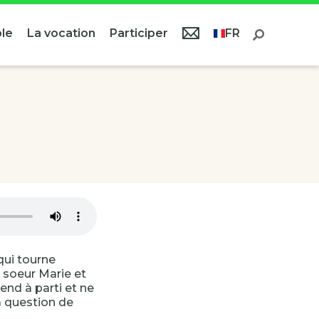
le
La vocation
Participer
FR
qui tourne
 soeur Marie et
rend à parti et ne
a question de