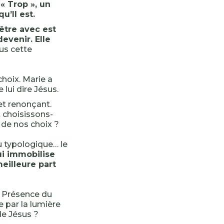
« Trop », un
u’Il est.
être avec est
evenir. Elle
us cette
choix. Marie a
 lui dire Jésus.
 et renonçant.
 choisissons-
 de nos choix ?
u typologique… le
i immobilise
meilleure part
la Présence du
e par la lumière
de Jésus ?