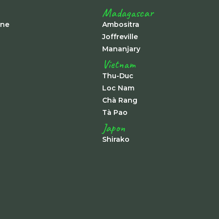
Madagascar
ine
Ambositra
Joffreville
Mananjary
Vietnam
Thu-Duc
Loc Nam
Chà Rang
Tà Pao
Japon
Shirako