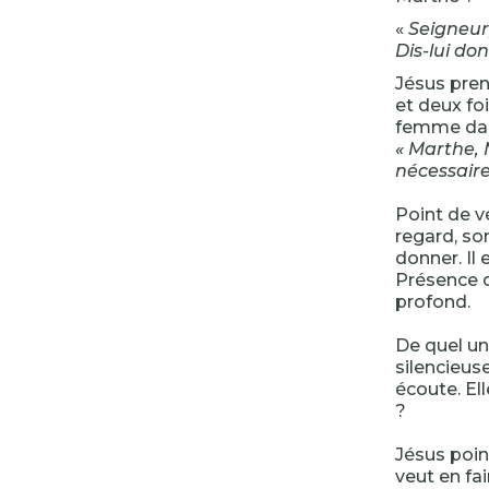
«
Seigneur,
Dis-lui do
Jésus pren
et deux foi
femme dans
« Marthe, 
nécessaire.
Point de v
regard, so
donner. Il 
Présence d
profond.
De quel un
silencieus
écoute. Ell
?
Jésus poin
veut en fa