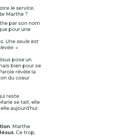
ire le service.
de Marthe ?
rthe par son nom
nique pour une
s. Une seule est
nlevée
. »
Jésus pose un
mais bien pour se
Parole révèle la
ion du coeur
ui reste
rie se tait, elle
elle aujourd’hui
ation
. Marthe
 Jésus
. Ce trop,