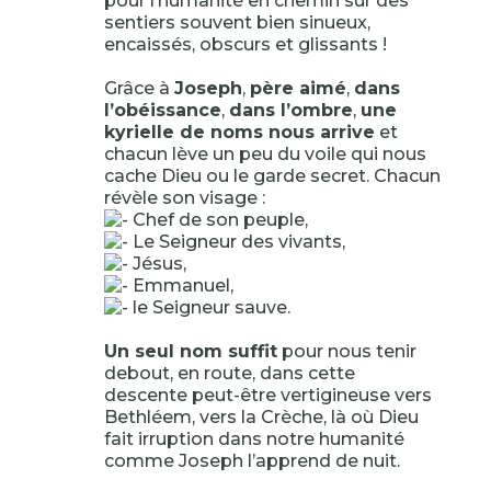
pour l’humanité en chemin sur des
sentiers souvent bien sinueux,
encaissés, obscurs et glissants !
Grâce à
Joseph
,
père aimé
,
dans
l’obéissance
,
dans l’ombre
,
une
kyrielle de noms nous arrive
et
chacun lève un peu du voile qui nous
cache Dieu ou le garde secret. Chacun
révèle son visage :
Chef de son peuple,
Le Seigneur des vivants,
Jésus,
Emmanuel,
le Seigneur sauve.
Un seul nom suffit
pour nous tenir
debout, en route, dans cette
descente peut-être vertigineuse vers
Bethléem, vers la Crèche, là où Dieu
fait irruption dans notre humanité
comme Joseph l’apprend de nuit.