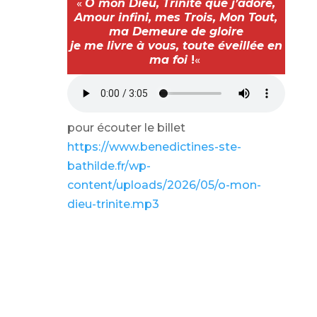
«
O mon Dieu, Trinité que j’adore,
Amour infini, mes Trois, Mon Tout,
ma Demeure de gloire
je me livre à vous, toute éveillée en
ma foi
!
«
pour écouter le billet
https://www.benedictines-ste-
bathilde.fr/wp-
content/uploads/2026/05/o-mon-
dieu-trinite.mp3