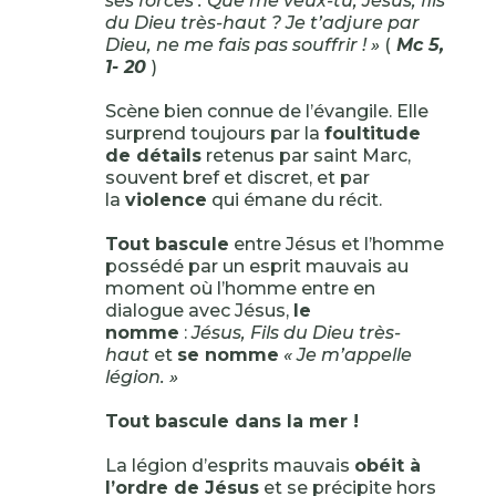
ses forces : Que me veux-tu, Jésus, fils
du Dieu très-haut ? Je t’adjure par
Dieu, ne me fais pas souffrir ! »
(
Mc 5,
1- 20
)
Scène bien connue de l’évangile. Elle
surprend toujours par la
foultitude
de détails
retenus par saint Marc,
souvent bref et discret, et par
la
violence
qui émane du récit.
Tout bascule
entre Jésus et l’homme
possédé par un esprit mauvais au
moment où l’homme entre en
dialogue avec Jésus,
le
nomme
:
Jésus, Fils du Dieu très-
haut
et
se nomme
« Je m’appelle
légion. »
Tout bascule dans la mer !
La légion d’esprits mauvais
obéit à
l’ordre de Jésus
et se précipite hors