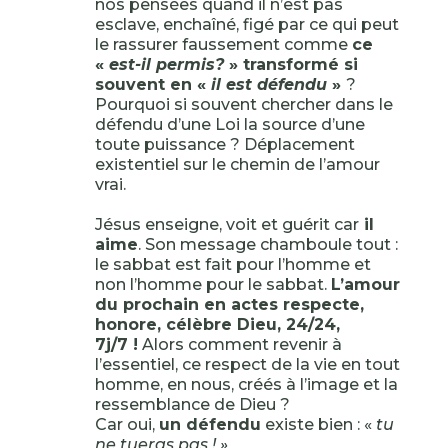
nos pensées quand il n’est pas
esclave, enchaîné, figé par ce qui peut
le rassurer faussement comme
ce
«
est-il permis?
» transformé si
souvent en «
il est défendu
»
?
Pourquoi si souvent chercher dans le
défendu d’une Loi la source d’une
toute puissance ? Déplacement
existentiel sur le chemin de l’amour
vrai.
Jésus enseigne, voit et guérit car
il
aime
. Son message chamboule tout :
le sabbat est fait pour l’homme et
non l’homme pour le sabbat.
L’amour
du prochain en actes respecte,
honore, célèbre Dieu, 24/24,
7j/7 !
Alors comment revenir à
l’essentiel, ce respect de la vie en tout
homme, en nous, créés à l’image et la
ressemblance de Dieu ?
Car oui,
un défendu
existe bien : «
tu
ne tueras pas ! »