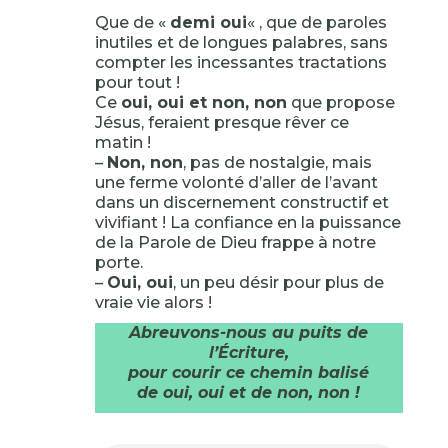
Que de «
demi oui
« , que de paroles
inutiles et de longues palabres, sans
compter les incessantes tractations
pour tout !
Ce
oui, oui et non, non
que propose
Jésus, feraient presque rêver ce
matin !
–
Non, non
, pas de nostalgie, mais
une ferme volonté d’aller de l’avant
dans un discernement constructif et
vivifiant ! La confiance en la puissance
de la Parole de Dieu frappe à notre
porte.
–
Oui, oui
, un peu désir pour plus de
vraie vie alors !
Abreuvons-nous au puits de
l’Écriture,
pour courir ce chemin balisé
de oui, oui et de non, non !