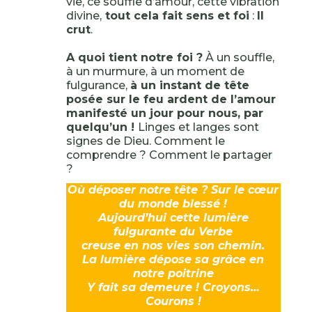
vie, ce souffle d’amour, cette vibration
divine,
tout cela fait sens et foi
:
Il
crut
.
A quoi tient notre foi ?
À un souffle,
à un murmure, à un moment de
fulgurance,
à un instant de tête
posée sur le feu ardent de l’amour
manifesté un jour pour nous, par
quelqu’un !
Linges et langes sont
signes de Dieu. Comment le
comprendre ? Comment le partager
?
Où déposer notre tête ? Sur le cœur
du monde blessé !
Aujourd’hui cette lumière
fulgurante du Verbe
creuse en nos vies son chemin.
La lumière dépose sa grâce en
notre poitrine
Y fait sa demeure ! Croyons…
Courons !