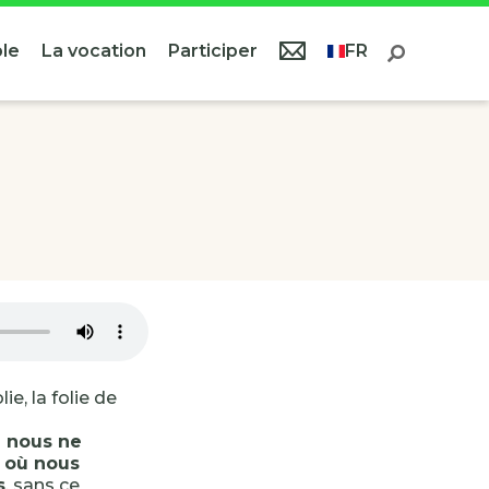
le
La vocation
Participer
FR
ie, la folie de
ù nous ne
à où nous
s
, sans ce