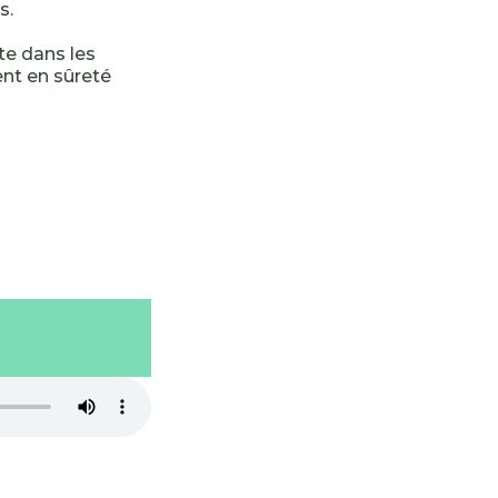
s.
rte dans les
nt en sûreté
-