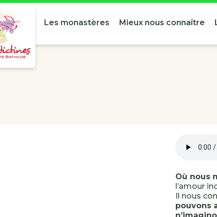
Les monastères
Mieux nous connaître
Où nous m
l’amour in
Il nous con
pouvons a
n’imaginon