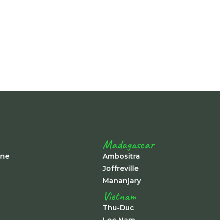
Madagascar
ine
Ambositra
Joffreville
Mananjary
Vietnam
Thu-Duc
Loc Nam