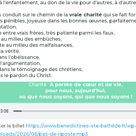
 l’enfantement, au don de la vie pour d’autres, à d’autre
 conduit sur le chemin de la
vraie charité
qui se fait fo
s pénibles, joyeuse dans les bonnes œuvres, parfaiteme
ntation,
entre vrais frères, très patiente parmi les faux,
 au milieu des embûches,
e au milieu des malfaisances,
la vérité,
ns l’obéissance,
 l’argumentation,
ans le témoignage des chrétiens,
s le pardon du Christ.
Charité :
A portée de cœur et de vie,
pour nous, aujourd’hui,
où que nous soyons, qui que nous soyons !
r le billet
https://www.benedictines-ste-bathilde.fr/wp
ploads/2026/06/pas-de-riposte.mp3