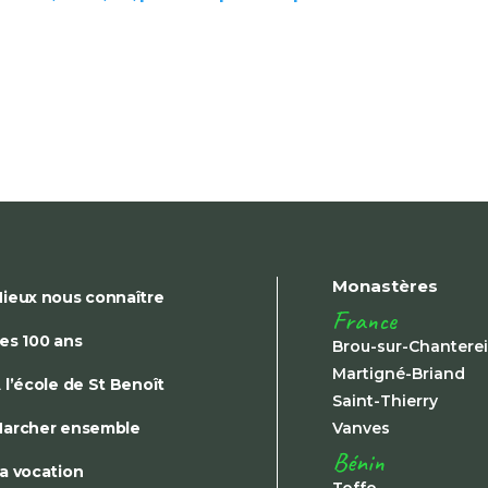
Monastères
ieux nous connaître
France
es 100 ans
Brou-sur-Chantere
Martigné-Briand
 l’école de St Benoît
Saint-Thierry
archer ensemble
Vanves
Bénin
a vocation
Toffo