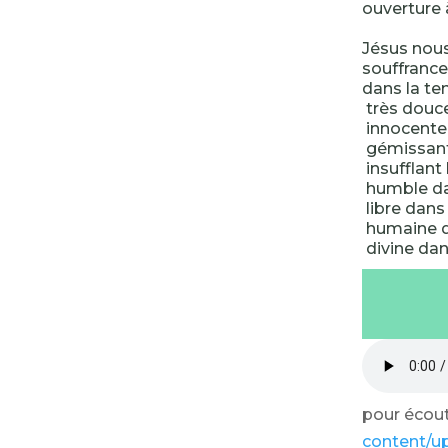
ouverture à
Jésus nous
souffrance
dans la te
très douce 
innocente
gémissant
insufflant 
humble da
libre dans
humaine d
divine dan
pour écoute
content/u