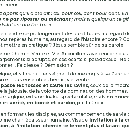
térieur.
 appris qu’il a été dit : œil pour œil, dent pour dent. Eh
e
ne pas riposter au méchant
; mais si quelqu’un te gif
ds-lui encore l’autre. »
ntendre ce prolongement des béatitudes au regard de 
nos repères humains, au regard de l’histoire encore ?
t mettre en pratique ? Jésus semble sûr de sa parole.
-même Chemin, Vérité et Vie. Accueillons avec encore plus
arpements si abrupts, en ces écarts si paradoxaux : Ne p
onner… Faiblesse ? Démission ?
gne, et vit ce qu’il enseigne. Il donne corps à sa Parole 
n et tous ensemble chemin, vie, vérité.
 passe les fossés et saute les ravins
, ceux de la méch
de la jalousie, de la volonté de domination des hommes. Il
 magique, extraordinaire, spectaculaire, mais
en douce
 et vérité, en bonté et pardon
, par la Croix.
it en formant les disciples, au commencement de sa vie 
 donne chair, épaisseur humaine, Visage.
Invitation à la 
ion, à l’imitation, chemin tellement plus dilatant qu