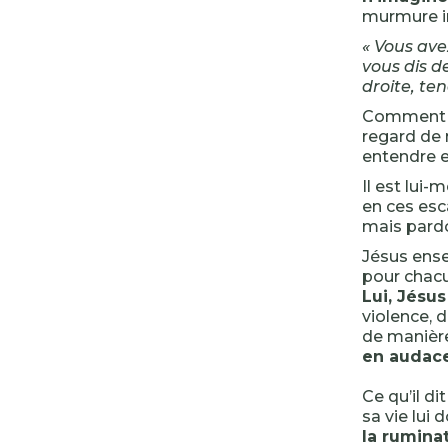
murmure in
« Vous avez
vous dis d
droite, ten
Comment e
regard de 
entendre e
Il est lui
en ces esc
mais pard
Jésus ensei
pour chacu
Lui, Jésus
violence, 
de manière
en audace
Ce qu’il d
sa vie lui
la ruminat