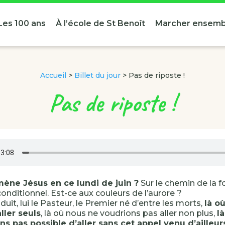
Les 100 ans
À l’école de St Benoît
Marcher ensemb
Accueil
>
Billet du jour
>
Pas de riposte !
Pas de riposte !
ène Jésus en ce lundi de juin ?
Sur le chemin de la fol
conditionnel. Est-ce aux couleurs de l’aurore ?
duit, lui le Pasteur, le Premier né d’entre les morts,
là o
ller seuls
, là où nous ne voudrions pas aller non plus,
l
s pas possible d’aller sans cet appel venu d’ailleur