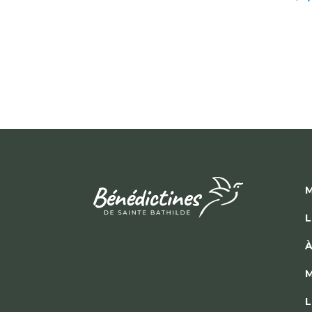
M
L
À
M
L