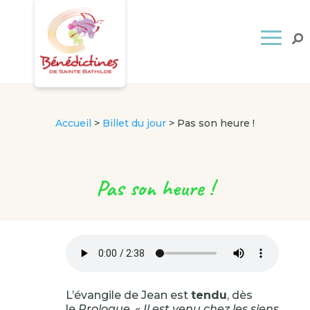
Accueil
>
Billet du jour
>
Pas son heure !
Pas son heure !
L’évangile de Jean est
tendu
, dès
le
Prologue
, «
Il est venu chez les siens