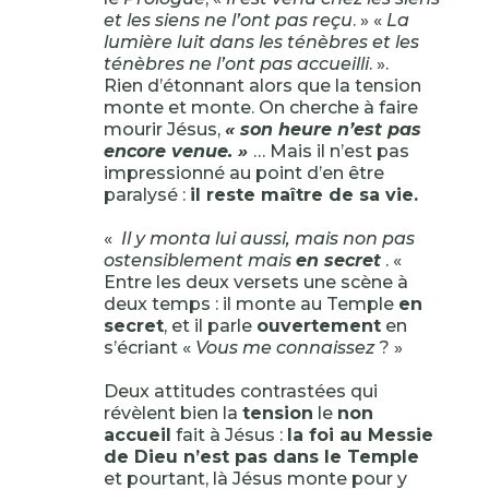
et les siens ne l’ont pas reçu
. » «
La
lumière luit dans les ténèbres et les
ténèbres ne l’ont pas accueilli
. ».
Rien d’étonnant alors que la tension
monte et monte. On cherche à faire
mourir Jésus,
« son heure n’est pas
encore venue. »
… Mais il n’est pas
impressionné au point d’en être
paralysé :
il reste maître de sa vie.
«
Il y monta lui aussi, mais non pas
ostensiblement mais
en secret
. «
Entre les deux versets une scène à
deux temps : il monte au Temple
en
secret
, et il parle
ouvertement
en
s’écriant «
Vous me connaissez
? »
Deux attitudes contrastées qui
révèlent bien la
tension
le
non
accueil
fait à Jésus :
la foi au Messie
de Dieu n’est pas dans le Temple
et pourtant, là Jésus monte pour y