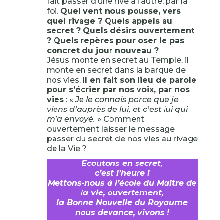
fait passer d’une rive à l’autre, par la
foi.
Quel vent nous pousse, vers
quel rivage ? Quels appels au
secret ? Quels désirs ouvertement
? Quels repères pour oser le pas
concret du jour nouveau ?
Jésus monte en secret au Temple, il
monte en secret dans la barque de
nos vies.
Il en fait son lieu de parole
pour s’écrier par nos voix, par nos
vies
: «
Je le connais parce que je
viens d’auprès de lui, et c’est lui qui
m’a envoyé.
» Comment
ouvertement laisser le message
passer du secret de nos vies au rivage
de la Vie ?
Ecoutons en secret,
c’est l’heure !
Mettons-nous à l’école du Maître de
la vie, ouvertement,
la Bonne Nouvelle du Royaume
nous devance, vivons !