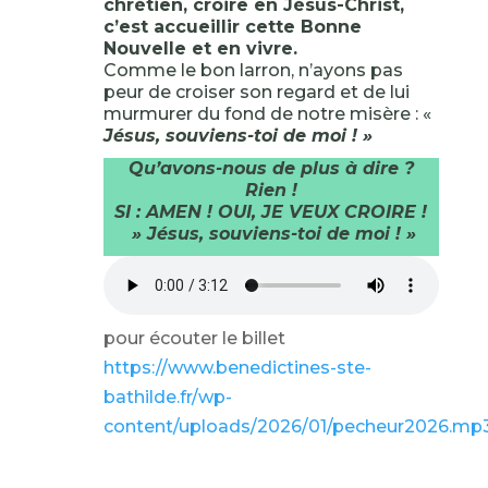
chrétien, croire en Jésus-Christ,
c’est accueillir cette Bonne
Nouvelle et en vivre.
Comme le bon larron, n’ayons pas
peur de croiser son regard et de lui
murmurer du fond de notre misère : «
Jésus, souviens-toi de moi ! »
Qu’avons-nous de plus à dire ?
Rien !
SI : AMEN ! OUI, JE VEUX CROIRE !
» Jésus, souviens-toi de moi ! »
pour écouter le billet
https://www.benedictines-ste-
bathilde.fr/wp-
content/uploads/2026/01/pecheur2026.mp