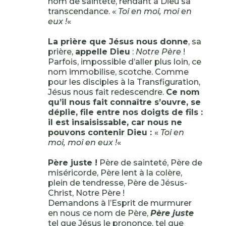
nom de sainteté, rendant à Dieu sa
transcendance. «
Toi en moi, moi en
eux !
«
La prière que Jésus nous donne
, sa
prière,
appelle Dieu
:
Notre Père
!
Parfois, impossible d’aller plus loin, ce
nom immobilise, scotche. Comme
pour les disciples à la Transfiguration,
Jésus nous fait redescendre.
Ce nom
qu’il nous fait connaître s’ouvre, se
déplie, file entre nos doigts de fils :
il est insaisissable, car nous ne
pouvons contenir Dieu :
«
Toi en
moi, moi en eux !
«
Père juste !
Père de sainteté, Père de
miséricorde, Père lent à la colère,
plein de tendresse, Père de Jésus-
Christ, Notre Père !
Demandons à l’Esprit de murmurer
en nous ce nom de Père,
Père juste
tel que Jésus le prononce, tel que