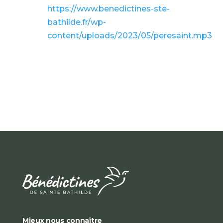
https://www.benedictines-ste-
bathilde.fr/wp-
content/uploads/2023/05/peresaint.mp3
Mieux nous connaître