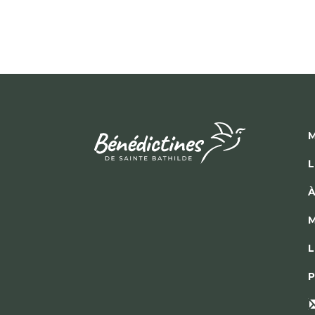
M
L
À
M
L
P