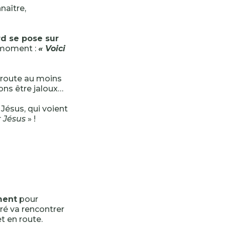
naître,
d se pose sur
e moment :
« Voici
 route au moins
ons être jaloux…
 Jésus, qui voient
r Jésus
» !
ment
pour
ré va rencontrer
t en route.