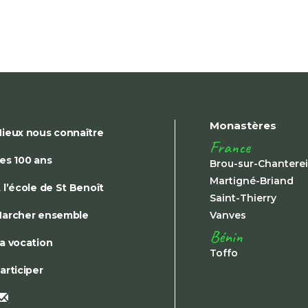
Monastères
ieux nous connaître
France
es 100 ans
Brou-sur-Chantere
Martigné-Briand
 l’école de St Benoît
Saint-Thierry
archer ensemble
Vanves
Bénin
a vocation
Toffo
articiper