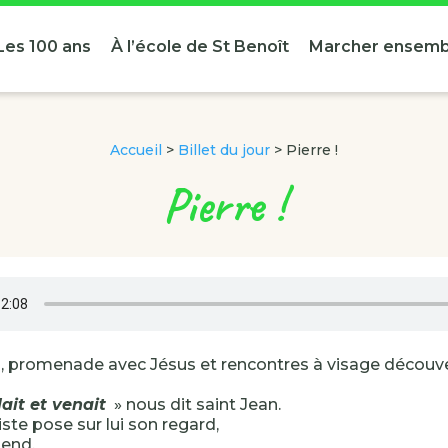
Les 100 ans
À l’école de St Benoît
Marcher ensemb
Accueil
>
Billet du jour
>
Pierre !
Pierre !
 promenade avec Jésus et rencontres à visage découve
lait et venait
» nous dit saint Jean.
ste pose sur lui son regard,
tend,