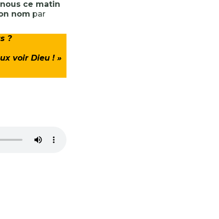
 nous ce matin
on nom
par
s ?
ux voir Dieu ! »
-