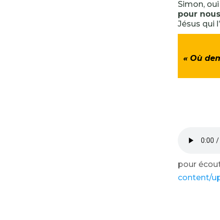
Simon, ou
pour nous
Jésus qui l
« Où deme
pour écoute
content/u