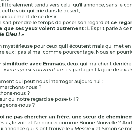
st littéralement tendu vers celui qu’il annonce, sans le con
st cette voix qui crie dans le désert,
it uniquement de ce désir.
r, il sait prendre le temps de poser son regard et
ce regar
 que ses yeux voient autrement
: L’Esprit parle à c
e Dieu ! »
n mystérieuse pour ceux qui l’écoutent mais qui met en
re eux : pas si mal comme pourcentage. Nous en pourri
e similitude avec Emmaüs
, deux qui marchent derrière
: «
leurs yeux s’ouvrent
» et ils partagent la joie de «
voi
ent qui peut nous interroger aujourd’hui :
i marchons-nous ?
chons-nous ?
 sur qui notre regard se pose-t-il ?
tageons-nous ?
oi ne pas chercher un frère, une sœur de chemine
ésus, le voir et l’annoncer comme Bonne Nouvelle ? And
lui annonce qu’ils ont trouvé le «
Messie
» et Simon se me