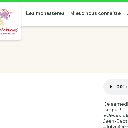
Les monastères
Mieux nous connaître
Ce samedi,
l’appel !
« Jésus al
Jean-Bapti
– lui qui at