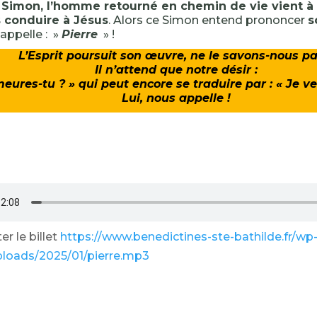
i
Simon, l’homme retourné en chemin de vie vient à
 conduire à Jésus
. Alors ce Simon entend prononcer
s
’appelle : »
Pierre
» !
L’Esprit poursuit son œuvre, ne le savons-nous pa
Il n’attend que notre désir :
ures-tu ? » qui peut encore se traduire par : « Je ve
Lui, nous appelle !
r le billet
https://www.benedictines-ste-bathilde.fr/wp
ploads/2025/01/pierre.mp3