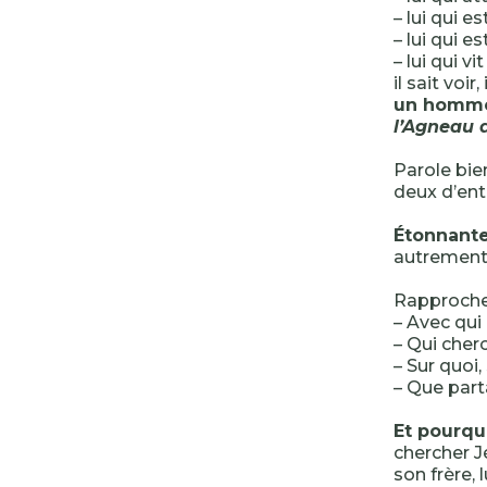
– lui qui e
– lui qui e
– lui qui v
il sait voi
un homme
l’Agneau d
Parole bie
deux d’ent
Étonnant
autrement 
Rapprochem
– Avec qu
– Qui cher
– Sur quoi,
– Que par
Et pourqu
chercher J
son frère, 