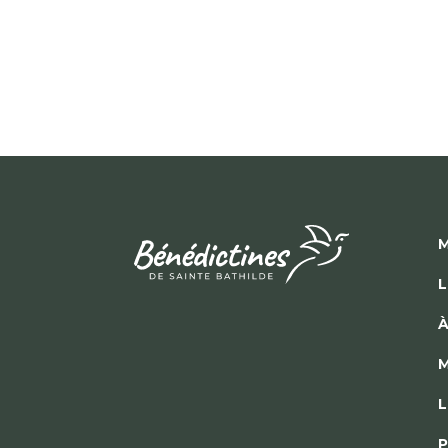
M
L
À
M
L
P