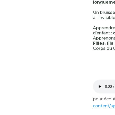
longuemen
Un bruissem
à l’Invisibl
Apprendre 
d’enfant :
Apprenons 
Filles, fi
Corps du C
pour écoute
content/u