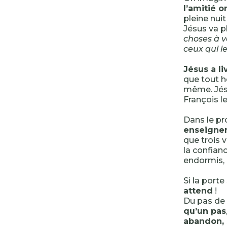
l’amitié o
pleine nuit 
Jésus va pl
choses à v
ceux qui l
Jésus a li
que tout h
même. Jésu
François l
Dans le p
enseigne
que trois v
la confianc
endormis, c
Si la port
attend
!
Du pas de 
qu’un pas
abandon, 