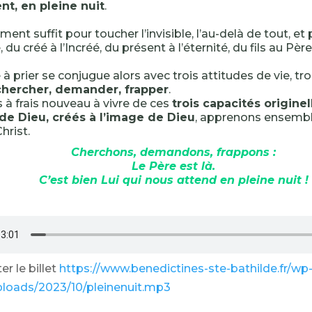
t, en pleine nuit
.
ent suffit pour toucher l’invisible, l’au-delà de tout, et 
e, du créé à l’Incréé, du présent à l’éternité, du fils au Père
à prier se conjugue alors avec trois attitudes de vie, t
chercher, demander, frapper
.
à frais nouveau à vivre de ces
trois capacités originel
ls de Dieu, créés à l’image de Dieu
, apprenons ensemble
hrist.
Cherchons, demandons, frappons :
Le Père est là.
C’est bien Lui qui nous attend en pleine nuit !
r le billet
https://www.benedictines-ste-bathilde.fr/wp
ploads/2023/10/pleinenuit.mp3