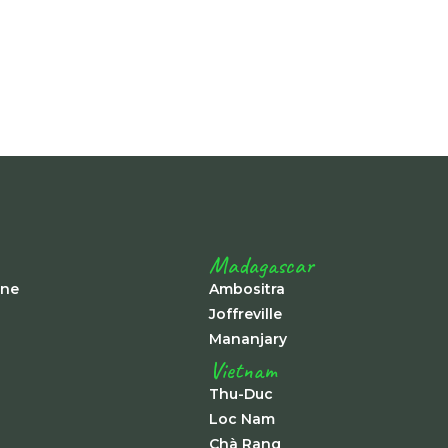
Madagascar
ine
Ambositra
Joffreville
Mananjary
Vietnam
Thu-Duc
Loc Nam
Chà Rang