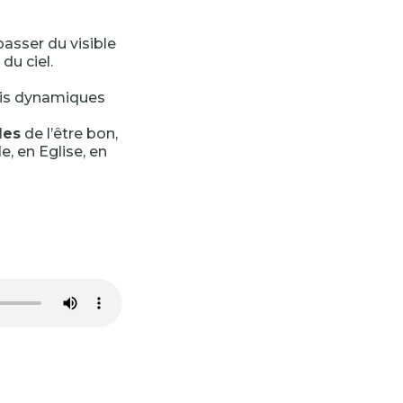
passer du visible
 du ciel.
rois dynamiques
les
de l’être bon,
, en Eglise, en
-