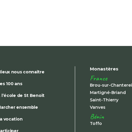
Monastères
ieux nous connaître
France
es 100 ans
Brou-sur-Chantere
Martigné-Briand
 l’école de St Benoît
Saint-Thierry
archer ensemble
Vanves
Bénin
a vocation
Toffo
articiper