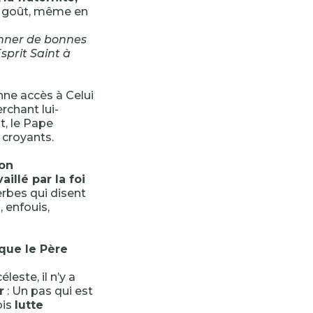
e goût, même en
onner de bonnes
sprit Saint à
onne accès à Celui
chant lui-
t, le Pape
 croyants.
on
vaillé par la foi
erbes qui disent
, enfouis,
s que le Père
este, il n’y a
r
: Un pas qui est
ois
lutte