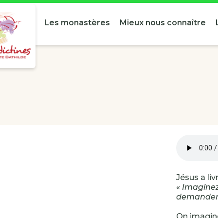
Les monastères
Mieux nous connaître
Jésus a liv
«
Imaginez 
demande
On imagine