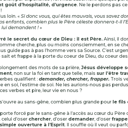
nt goût d’hospitalité, d’urgence
. Ne le perdons pas c
!
us loin. «
Si donc vous, qui êtes mauvais, vous savez d
os enfants, combien plus le Père céleste donnera-t-il l’E
e lui demandent !
»
vré le secret du cœur de Dieu : il est Père.
Ainsi, il d
omme cherche, plus ou moins consciemment, en se cher
s guide pas à pas l’homme vers sa Source. C’est urgen
e sait et frappe à la porte du coeur de Dieu, du coeur des
rolongement des mots de sa prière,
Jésus développe s
ment
, non sur la foi en tant que telle, mais
sur l’être tra
erbes qualifient :
demander, chercher, frapper.
Trois v
e en soi, l’estime de soi. Ne les aurions-nous pas perdus
es verbes et pire, leur vie en nous ?
e s’ouvre au sans-gêne, combien plus grande pour
le fil
porte forcé par le sans-gêne à l’accès au cœur du Père cél
, celui d’oser
chercher
, d’oser
demander
, d’oser
frappe
simple ouverture à l’Esprit
. Il souffle où il veut ou parf