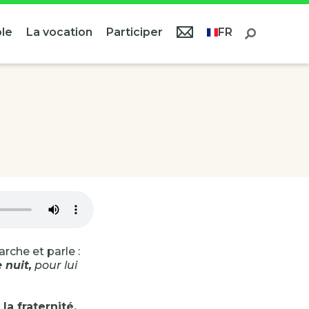
le
La vocation
Participer
FR
arche et parle :
 nuit,
pour lui
,
la fraternité,