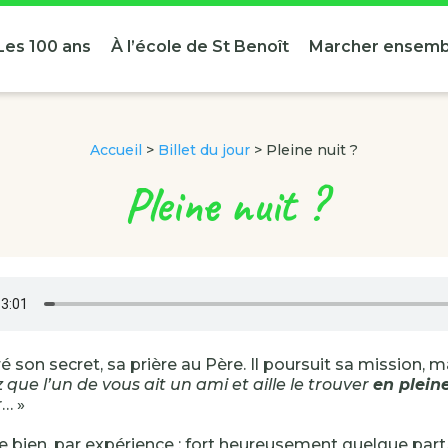
Les 100 ans
À l’école de St Benoît
Marcher ensemb
Accueil
>
Billet du jour
>
Pleine nuit ?
Pleine nuit ?
ré son secret, sa prière au Père. Il poursuit sa mission, m
que l’un de vous ait un ami et aille le trouver
en pleine
r
… »
 bien, par expérience ; fort heureusement quelque part